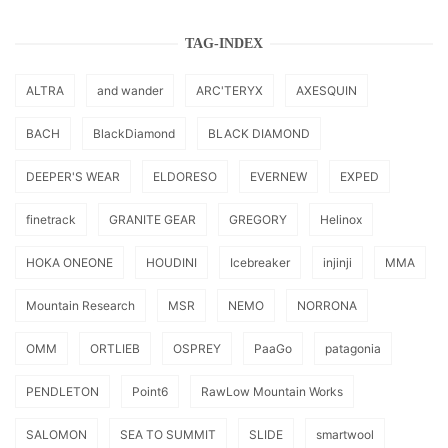
TAG-INDEX
ALTRA
and wander
ARC'TERYX
AXESQUIN
BACH
BlackDiamond
BLACK DIAMOND
DEEPER'S WEAR
ELDORESO
EVERNEW
EXPED
finetrack
GRANITE GEAR
GREGORY
Helinox
HOKA ONEONE
HOUDINI
Icebreaker
injinji
MMA
Mountain Research
MSR
NEMO
NORRONA
OMM
ORTLIEB
OSPREY
PaaGo
patagonia
PENDLETON
Point6
RawLow Mountain Works
SALOMON
SEA TO SUMMIT
SLIDE
smartwool