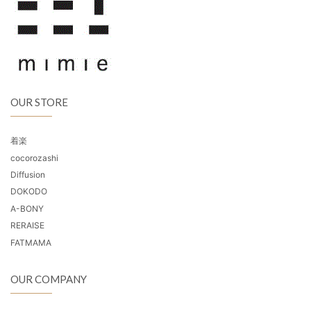
OUR STORE
着楽
cocorozashi
Diffusion
DOKODO
A-BONY
RERAISE
FATMAMA
OUR COMPANY