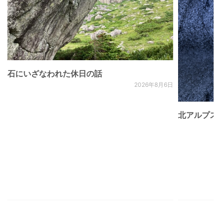
石にいざなわれた休日の話
2026年8月6日
北アルプス