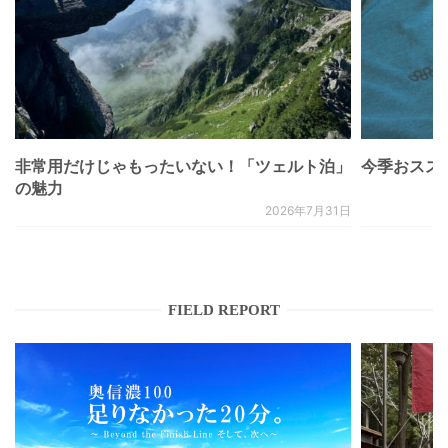
非常用だけじゃもったいない！「ツェルト泊」
今季おススメベ
の魅力
2026年7月31日
FIELD REPORT