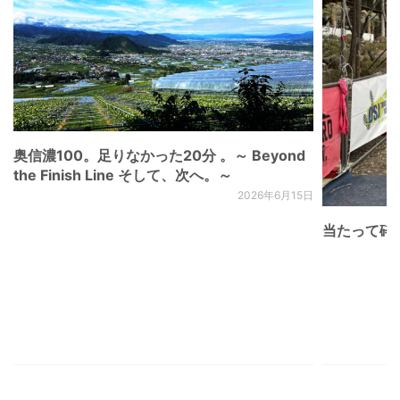
奥信濃100。足りなかった20分 。～ Beyond
the Finish Line そして、次へ。～
2026年6月15日
当たって砕け