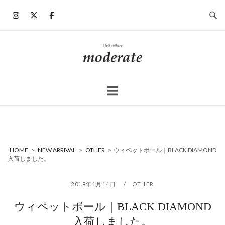
コ
ン
テ
ン
ホ
ツ
ー
へ
ム
ス
キ
ッ
プ
HOME
>
NEW ARRIVAL
>
OTHER
>
ウィペットポール｜BLACK DIAMOND
入荷しました。
2019年1月14日
OTHER
ウィペットポール｜BLACK DIAMOND
入荷しました。