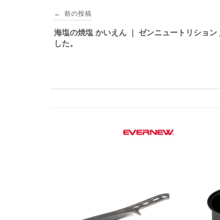
投
前の投稿
←
稿
海塩の焼塩 かいえん ｜ ゼンニュートリション
した。
ナ
ビ
ゲ
ー
シ
ョ
ン