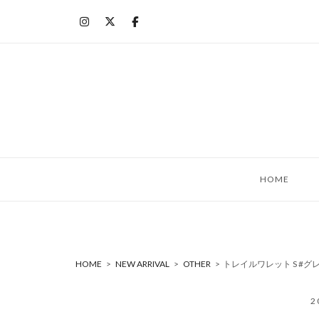
コ
ン
テ
ン
ツ
へ
ス
キ
ッ
HOME
プ
HOME
>
NEW ARRIVAL
>
OTHER
>
トレイルワレット S #グ
2