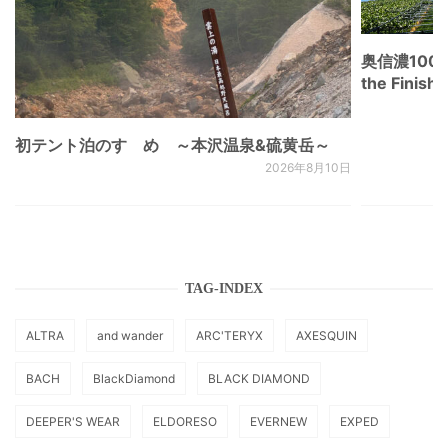
奥信濃100
the Fini
初テント泊のすゝめ ～本沢温泉&硫黄岳～
2026年8月10日
TAG-INDEX
ALTRA
and wander
ARC'TERYX
AXESQUIN
BACH
BlackDiamond
BLACK DIAMOND
DEEPER'S WEAR
ELDORESO
EVERNEW
EXPED