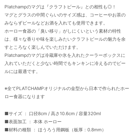
Platchampのマグは『クラフトビール』との相性も◎！
マグとグラスの中間ぐらいのサイズ感は、コーヒーやお茶の
みならずビールなどお酒を入れても使用できます。
ホーロー食器の「臭い移り」がしにくいという素材の特性
は、様々な香りや味を楽しみたいクラフトビールの魅力を余
すところなく楽しんでいただけます。
Platchampのマグは冷蔵庫や氷を入れたクーラーボックスに
入れていただくと少ない時間でもキンキンに冷えるのでビー
ルには最適です。
※全てPLATCHAMPオリジナルの金型から日本で作られたホー
ロー食器になります
■サイズ ： 口径8cm / 高さ10.6cm / 容量320ml
■表面加工 ： 本体 ホーロー
■材料の種類 ： ほうろう用鋼板（板厚：0.8mm）