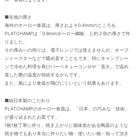
■生地の厚さ
海外のホーロー食器は、厚さおよそ0.4mmのところを、
PLATCHAMPは「0.8mmホーロー鋼板」と約２倍の厚さで作
りました。
その厚みへの拘りは、電子レンジでは使えませんが、オーブ
ントースターなどで暖め直すこともでき、特にキャンプシー
ンで冷めた料理を再びバーベキューコンロや「直火」で温め
直した際の温度が持続するからです。
また、風により食器が飛びにくいという効果もあります。
■純日本製のこだわり
PLATCHAMPのホーロー食器は、「日本」の巧みな「技術」
が盛り込まれたお皿です。
1枚1枚丁寧に作り、焼き上がりに個体差がある陶器のような
焼き物でもあり本当に作りたい物・使いたい物・知って頂き