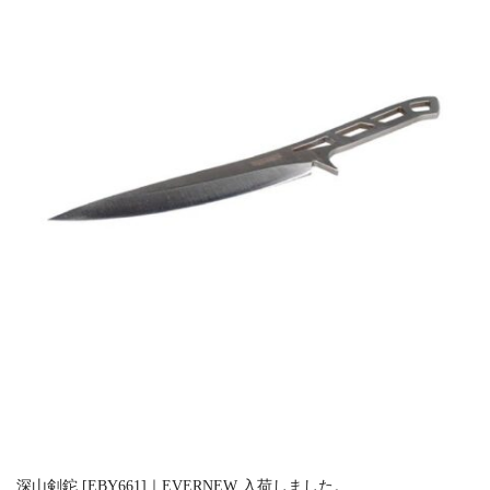
深山剣鉈 [EBY661]｜EVERNEW 入荷しました。