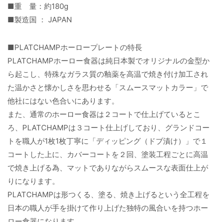
■重 量：約180g
■製造国 ： JAPAN
■PLATCHAMPホーロープレートの特長
PLATCHAMPホーロー食器は純日本製でオリジナルの金型か
ら起こし、特殊なガラス質の釉薬を高温で焼き付け加工され
た温かさと懐かしさを思わせる「スムースマットカラー」で
他社にはない色合いにあります。
また、通常のホーロー食器は２コートで仕上げているとこ
ろ、PLATCHAMPは３コート仕上げしており、グランドコー
トを職人が1枚1枚丁寧に「ディッピング（ドブ漬け）」で１
コートした上に、カバーコートを２回、塗装工程ごとに高温
で焼き上げる為、マットでありながらスムースな表面仕上が
りになります。
PLATCHAMPは形つくる、塗る、焼き上げるという全工程を
日本の職人が手を掛けて作り上げた独特の風合いを持つホー
ロー食器になります。