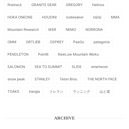
finetrack
GRANITE GEAR
GREGORY
Helinox
HOKA ONEONE
HOUDINI
Icebreaker
injinji
MMA
Mountain Research
MSR
NEMO
NORRONA
OMM
ORTLIEB
OSPREY
PaaGo
patagonia
PENDLETON
Point6
RawLow Mountain Works
SALOMON
SEA TO SUMMIT
SLIDE
smartwool
snow peak
STANLEY
Teton Bros.
THE NORTH FACE
TOAKS
trangia
トレラン
ランニング
山と道
ARCHIVE