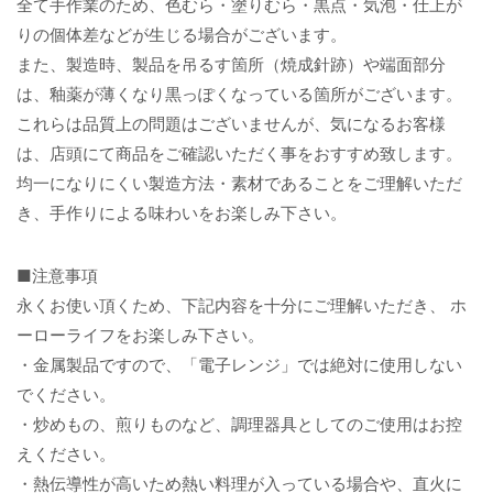
全て手作業のため、色むら・塗りむら・黒点・気泡・仕上が
りの個体差などが生じる場合がございます。
また、製造時、製品を吊るす箇所（焼成針跡）や端面部分
は、釉薬が薄くなり黒っぽくなっている箇所がございます。
これらは品質上の問題はございませんが、気になるお客様
は、店頭にて商品をご確認いただく事をおすすめ致します。
均一になりにくい製造方法・素材であることをご理解いただ
き、手作りによる味わいをお楽しみ下さい。
■注意事項
永くお使い頂くため、下記内容を十分にご理解いただき、 ホ
ーローライフをお楽しみ下さい。
・金属製品ですので、「電子レンジ」では絶対に使用しない
でください。
・炒めもの、煎りものなど、調理器具としてのご使用はお控
えください。
・熱伝導性が高いため熱い料理が入っている場合や、直火に