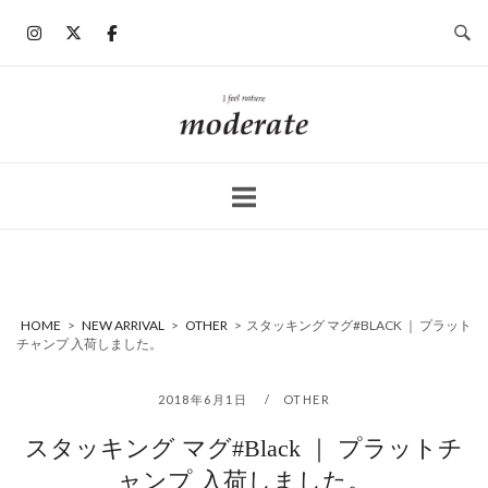
コ
ン
テ
ン
ホ
ツ
ー
へ
ム
ス
キ
ッ
プ
HOME
>
NEW ARRIVAL
>
OTHER
>
スタッキング マグ#BLACK ｜ プラット
チャンプ 入荷しました。
2018年6月1日
OTHER
スタッキング マグ#Black ｜ プラットチ
ャンプ 入荷しました。