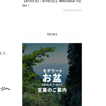
【8/10(月)～8/16(日)】NNoramal Try
On！
2026年8月3日
NEWS
ます。
ージへ