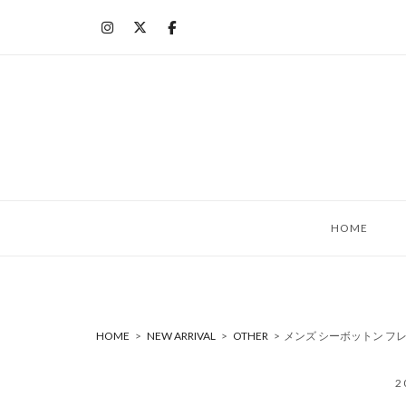
コ
ン
テ
ン
ツ
へ
ス
キ
ッ
HOME
プ
HOME
>
NEW ARRIVAL
>
OTHER
>
メンズ シーボットン フレッ
2