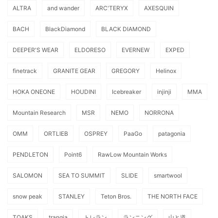
ALTRA
and wander
ARC'TERYX
AXESQUIN
BACH
BlackDiamond
BLACK DIAMOND
DEEPER'S WEAR
ELDORESO
EVERNEW
EXPED
finetrack
GRANITE GEAR
GREGORY
Helinox
HOKA ONEONE
HOUDINI
Icebreaker
injinji
MMA
Mountain Research
MSR
NEMO
NORRONA
OMM
ORTLIEB
OSPREY
PaaGo
patagonia
PENDLETON
Point6
RawLow Mountain Works
SALOMON
SEA TO SUMMIT
SLIDE
smartwool
snow peak
STANLEY
Teton Bros.
THE NORTH FACE
TOAKS
trangia
トレラン
ランニング
山と道