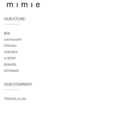
OUR STORE
着楽
cocorozashi
Diffusion
DOKODO
A-BONY
RERAISE
FATMAMA
OUR COMPANY
TAMAYA co.,ltd.