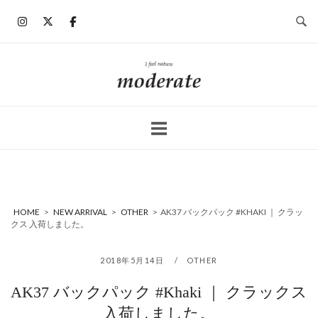
コ
ン
テ
ン
ホ
ツ
ー
へ
ム
ス
キ
ッ
プ
HOME
>
NEW ARRIVAL
>
OTHER
>
AK37 バックパック #KHAKI ｜ クラッ
クス 入荷しました。
2018年5月14日
OTHER
AK37 バックパック #Khaki ｜ クラックス
入荷しました。