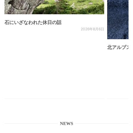
石にいざなわれた休日の話
2026年8月6日
北アルプス
NEWS