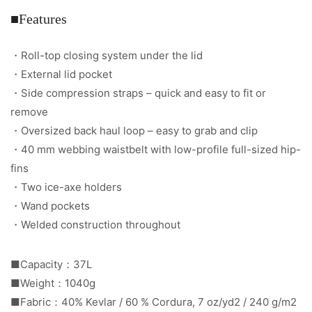
■Features
・Roll-top closing system under the lid
・External lid pocket
・Side compression straps – quick and easy to fit or
remove
・Oversized back haul loop – easy to grab and clip
・40 mm webbing waistbelt with low-profile full-sized hip-
fins
・Two ice-axe holders
・Wand pockets
・Welded construction throughout
■Capacity：37L
■Weight：1040g
■Fabric：40% Kevlar / 60 % Cordura, 7 oz/yd2 / 240 g/m2