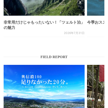
非常用だけじゃもったいない！「ツェルト泊」
今季おススメベ
の魅力
2026年7月31日
FIELD REPORT