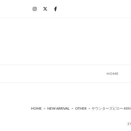
コ
ン
テ
ン
ツ
へ
ス
キ
ッ
HOME
プ
HOME
>
NEW ARRIVAL
>
OTHER
>
サウンターズピロー #BR
2