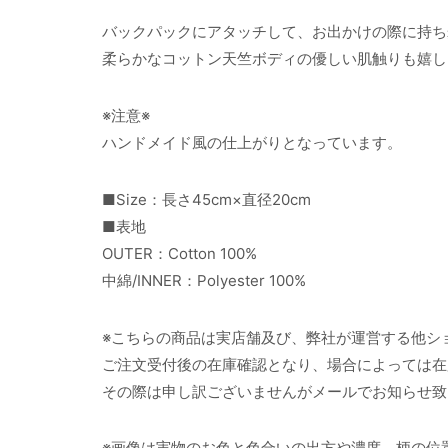
バックパックにアタッチして、お出かけの際に持ち
柔らかなコットン天竺ボディの優しい肌触りも嬉し
※注意※
ハンドメイド風の仕上がりとなっています。
■Size：長さ45cm×直径20cm
■表地
OUTER：Cotton 100%
中綿/INNER：Polyester 100%
※こちらの商品は実店舗及び、弊社が運営する他シ
ご注文受付後の在庫確認となり、場合によっては在
その際は申し訳ございませんがメールでお知らせ致
※画像は実物のお色と色合いの出方や濃度、柄の位