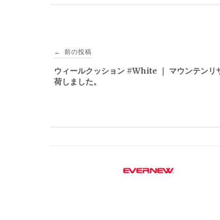
投
前の投稿
←
稿
ウィールクッション #White ｜ マウンテンリ
荷しました。
ナ
ビ
ゲ
ー
シ
ョ
ン