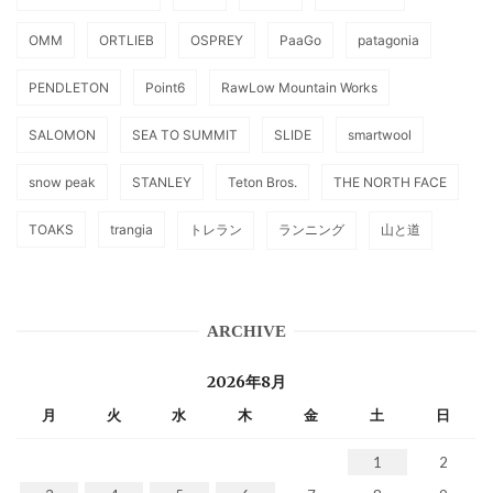
OMM
ORTLIEB
OSPREY
PaaGo
patagonia
PENDLETON
Point6
RawLow Mountain Works
SALOMON
SEA TO SUMMIT
SLIDE
smartwool
snow peak
STANLEY
Teton Bros.
THE NORTH FACE
TOAKS
trangia
トレラン
ランニング
山と道
ARCHIVE
2026年8月
月
火
水
木
金
土
日
1
2