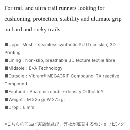
For trail and ultra trail runners looking for
cushioning, protection, stability and ultimate grip
on hard and rocky trails.
■Upper Mesh：seamless synthetic PU (Tecniskin),3D
Printing
■Lining：Non-slip, breathable 3D texture textile fibre
■Midsole：EVA Technology
■Outsole：Vibram® MEGAGRIP Compound, TX reactive
Compound
■Footbed：Anatomic double-density Ortholite®
■Weight：M 325 gr W 275 gr
■Drop：8 mm
※こちらの商品は実店舗及び、弊社が運営する他ショッピング