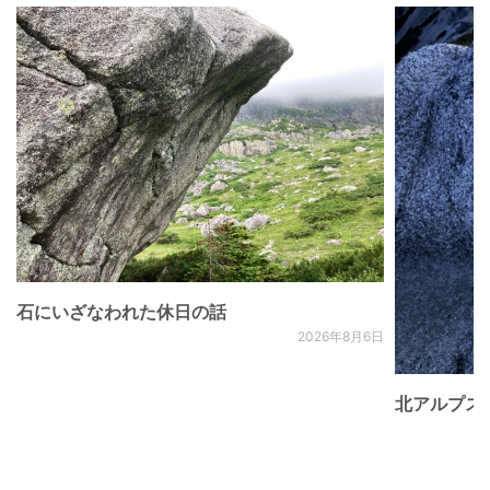
石にいざなわれた休日の話
2026年8月6日
北アルプス