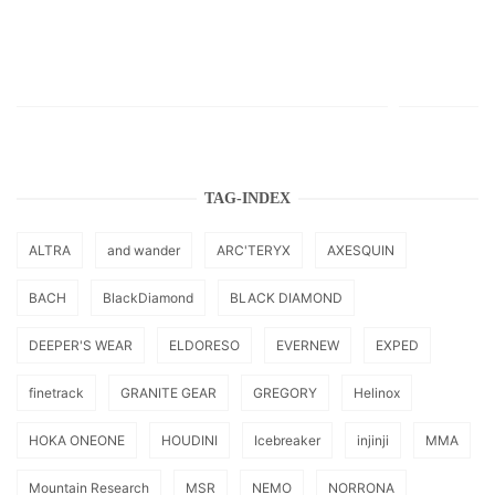
TAG-INDEX
ALTRA
and wander
ARC'TERYX
AXESQUIN
BACH
BlackDiamond
BLACK DIAMOND
DEEPER'S WEAR
ELDORESO
EVERNEW
EXPED
finetrack
GRANITE GEAR
GREGORY
Helinox
HOKA ONEONE
HOUDINI
Icebreaker
injinji
MMA
Mountain Research
MSR
NEMO
NORRONA