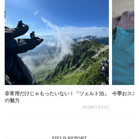
非常用だけじゃもったいない！「ツェルト泊」
今季おススメベ
の魅力
2026年7月31日
FIELD REPORT