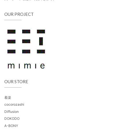
OUR PROJECT
OUR STORE
着楽
cocorozashi
Diffusion
DOKODO
A-BONY