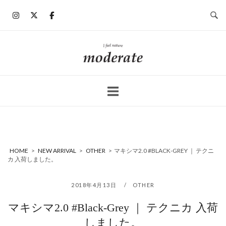
コ
ン
テ
ン
ホ
ツ
ー
へ
ム
ス
キ
ッ
プ
HOME
>
NEW ARRIVAL
>
OTHER
>
マキシマ2.0 #BLACK-GREY ｜ テクニ
カ 入荷しました。
2018年4月13日
OTHER
マキシマ2.0 #Black-Grey ｜ テクニカ 入荷
しました。