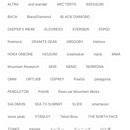
ALTRA
and wander
ARC'TERYX
AXESQUIN
BACH
BlackDiamond
BLACK DIAMOND
DEEPER'S WEAR
ELDORESO
EVERNEW
EXPED
finetrack
GRANITE GEAR
GREGORY
Helinox
HOKA ONEONE
HOUDINI
Icebreaker
injinji
MMA
Mountain Research
MSR
NEMO
NORRONA
OMM
ORTLIEB
OSPREY
PaaGo
patagonia
PENDLETON
Point6
RawLow Mountain Works
SALOMON
SEA TO SUMMIT
SLIDE
smartwool
snow peak
STANLEY
Teton Bros.
THE NORTH FACE
TOAKS
trangia
トレラン
ランニング
山と道