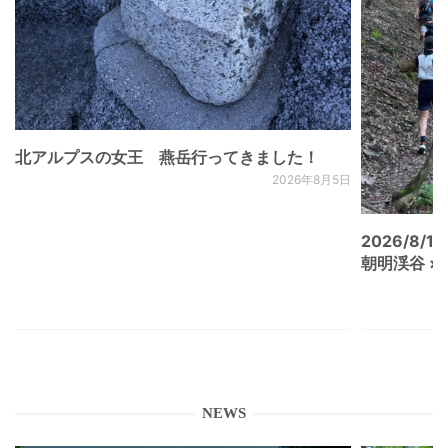
北アルプスの女王 燕岳行ってきました！
2026年8月5日
2026/8/15
朝明渓谷 × N
NEWS