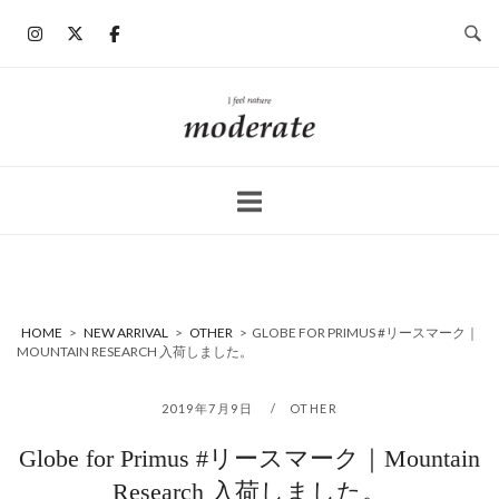
コ
ン
テ
ン
ホ
ツ
ー
へ
ム
ス
キ
ッ
プ
HOME
>
NEW ARRIVAL
>
OTHER
>
GLOBE FOR PRIMUS #リースマーク｜
MOUNTAIN RESEARCH 入荷しました。
2019年7月9日
OTHER
Globe for Primus #リースマーク｜Mountain
Research 入荷しました。