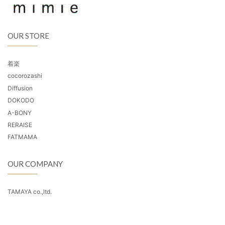
OUR STORE
着楽
cocorozashi
Diffusion
DOKODO
A-BONY
RERAISE
FATMAMA
OUR COMPANY
TAMAYA co.,ltd.