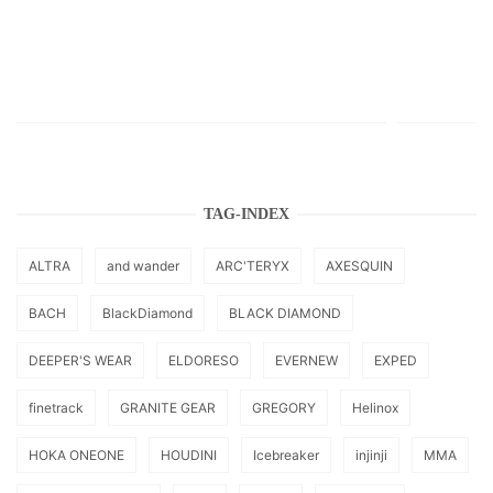
TAG-INDEX
ALTRA
and wander
ARC'TERYX
AXESQUIN
BACH
BlackDiamond
BLACK DIAMOND
DEEPER'S WEAR
ELDORESO
EVERNEW
EXPED
finetrack
GRANITE GEAR
GREGORY
Helinox
HOKA ONEONE
HOUDINI
Icebreaker
injinji
MMA