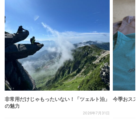
非常用だけじゃもったいない！「ツェルト泊」
今季おススメベ
の魅力
2026年7月31日