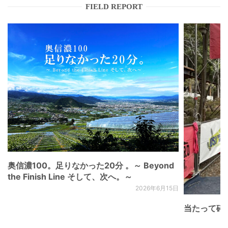
FIELD REPORT
奥信濃100。足りなかった20分 。～ Beyond
the Finish Line そして、次へ。～
2026年6月15日
当たって砕け