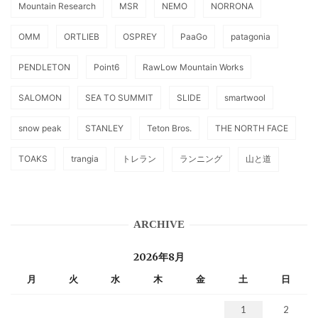
Mountain Research
MSR
NEMO
NORRONA
OMM
ORTLIEB
OSPREY
PaaGo
patagonia
PENDLETON
Point6
RawLow Mountain Works
SALOMON
SEA TO SUMMIT
SLIDE
smartwool
snow peak
STANLEY
Teton Bros.
THE NORTH FACE
TOAKS
trangia
トレラン
ランニング
山と道
ARCHIVE
2026年8月
月
火
水
木
金
土
日
1
2