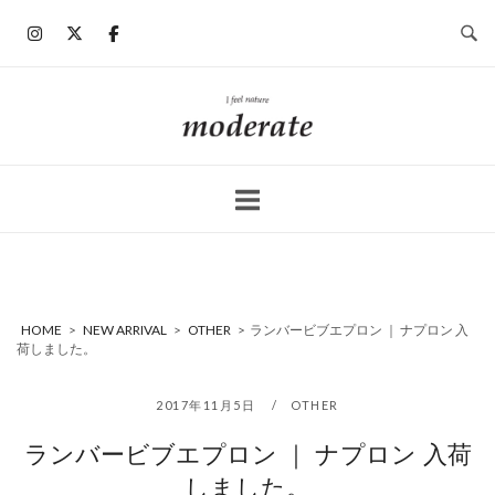
コ
ン
テ
ン
ホ
ツ
ー
へ
ム
ス
キ
ッ
プ
HOME
>
NEW ARRIVAL
>
OTHER
>
ランバービブエプロン ｜ ナプロン 入
荷しました。
2017年11月5日
OTHER
ランバービブエプロン ｜ ナプロン 入荷
しました。