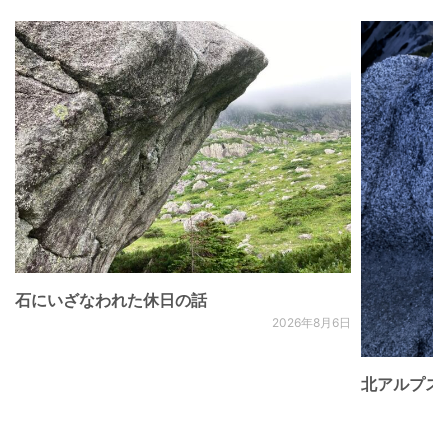
石にいざなわれた休日の話
2026年8月6日
北アルプス