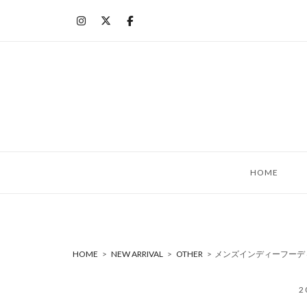
コ
ン
テ
ン
ツ
へ
ス
キ
ッ
HOME
プ
HOME
>
NEW ARRIVAL
>
OTHER
>
メンズインディーフーディ
2