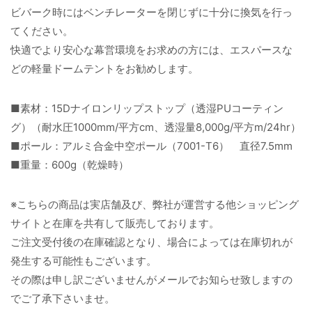
ビバーク時にはベンチレーターを閉じずに十分に換気を行っ
てください。
快適でより安心な幕営環境をお求めの方には、エスパースな
どの軽量ドームテントをお勧めします。
■素材：15Dナイロンリップストップ（透湿PUコーティン
グ）（耐水圧1000mm/平方cm、透湿量8,000g/平方m/24hr）
■ポール：アルミ合金中空ポール（7001-T6） 直径7.5mm
■重量：600g（乾燥時）
※こちらの商品は実店舗及び、弊社が運営する他ショッピング
サイトと在庫を共有して販売しております。
ご注文受付後の在庫確認となり、場合によっては在庫切れが
発生する可能性もございます。
その際は申し訳ございませんがメールでお知らせ致しますの
でご了承下さいませ。