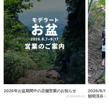
2026年お盆期間中の店舗営業のお知らせ
2026/8/15
朝明渓谷 × N
2026年8月4日