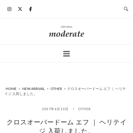
コ
ン
テ
ン
ホ
ツ
ー
へ
ム
ス
キ
ッ
プ
HOME
>
NEW ARRIVAL
>
OTHER
>
クロスオーバードーム エフ ｜ ヘリテ
イジ 入荷しました。
2017年6月13日
OTHER
クロスオーバードーム エフ ｜ ヘリテイ
ジ 入荷しました。