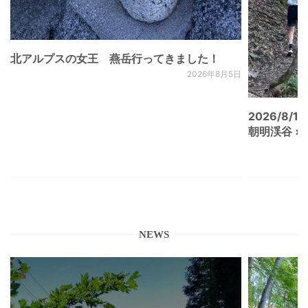
北アルプスの女王 燕岳行ってきました！
2026年8月5日
2026/8/15
朝明渓谷 × N
NEWS