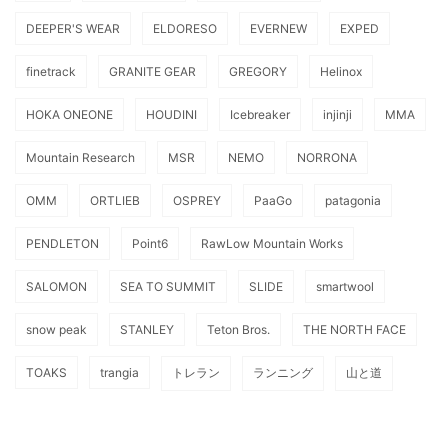
DEEPER'S WEAR
ELDORESO
EVERNEW
EXPED
finetrack
GRANITE GEAR
GREGORY
Helinox
HOKA ONEONE
HOUDINI
Icebreaker
injinji
MMA
Mountain Research
MSR
NEMO
NORRONA
OMM
ORTLIEB
OSPREY
PaaGo
patagonia
PENDLETON
Point6
RawLow Mountain Works
SALOMON
SEA TO SUMMIT
SLIDE
smartwool
snow peak
STANLEY
Teton Bros.
THE NORTH FACE
TOAKS
trangia
トレラン
ランニング
山と道