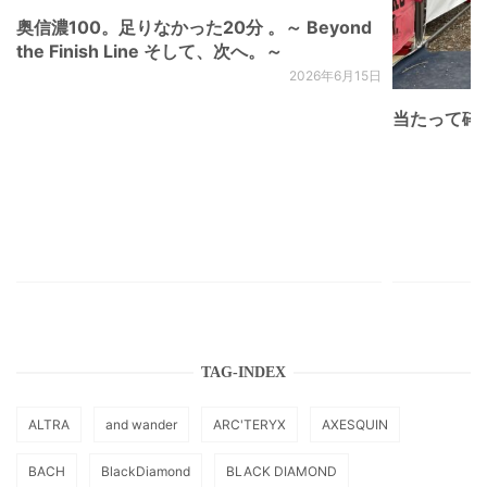
奥信濃100。足りなかった20分 。～ Beyond
the Finish Line そして、次へ。～
2026年6月15日
当たって砕け
TAG-INDEX
ALTRA
and wander
ARC'TERYX
AXESQUIN
BACH
BlackDiamond
BLACK DIAMOND