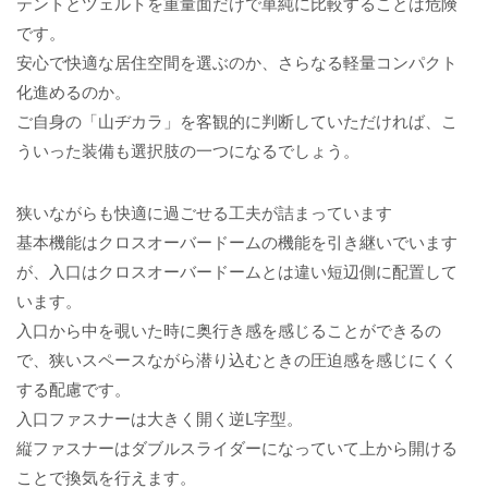
テントとツェルトを重量面だけで単純に比較することは危険
です。
安心で快適な居住空間を選ぶのか、さらなる軽量コンパクト
化進めるのか。
ご自身の「山ヂカラ」を客観的に判断していただければ、こ
ういった装備も選択肢の一つになるでしょう。
狭いながらも快適に過ごせる工夫が詰まっています
基本機能はクロスオーバードームの機能を引き継いでいます
が、入口はクロスオーバードームとは違い短辺側に配置して
います。
入口から中を覗いた時に奥行き感を感じることができるの
で、狭いスペースながら潜り込むときの圧迫感を感じにくく
する配慮です。
入口ファスナーは大きく開く逆L字型。
縦ファスナーはダブルスライダーになっていて上から開ける
ことで換気を行えます。