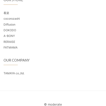
着楽
cocorozashi
Diffusion
DOKODO
A-BONY
RERAISE
FATMAMA
OUR COMPANY
TAMAYA co.,ltd.
© moderate