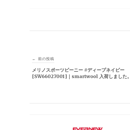
投
前の投稿
←
稿
メリノスポーツビーニー #ディープネイビー
[SW66027001]｜smartwool 入荷しました
ナ
ビ
ゲ
ー
シ