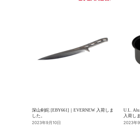
ョ
ン
深山剣鉈 [EBY661]｜EVERNEW 入荷しま
U.L. Al
した。
入荷し
2023年9月10日
2023年