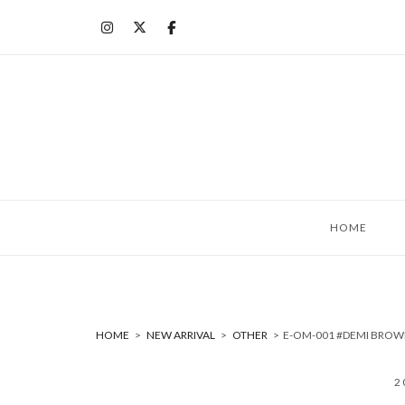
コ
ン
テ
ン
ツ
へ
ス
キ
ッ
HOME
プ
HOME
>
NEW ARRIVAL
>
OTHER
>
E-OM-001 #DEMI B
2