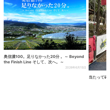
奥信濃100。足りなかった20分 。～ Beyond
the Finish Line そして、次へ。～
2026年6月15日
当たって砕け