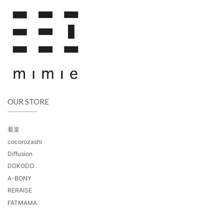
OUR STORE
着楽
cocorozashi
Diffusion
DOKODO
A-BONY
RERAISE
FATMAMA