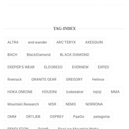
TAG-INDEX
ALTRA
and wander
ARC'TERYX
AXESQUIN
BACH
BlackDiamond
BLACK DIAMOND
DEEPER'S WEAR
ELDORESO
EVERNEW
EXPED
finetrack
GRANITE GEAR
GREGORY
Helinox
HOKA ONEONE
HOUDINI
Icebreaker
injinji
MMA
Mountain Research
MSR
NEMO
NORRONA
OMM
ORTLIEB
OSPREY
PaaGo
patagonia
PENDLETON
Point6
RawLow Mountain Works