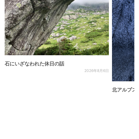
石にいざなわれた休日の話
2026年8月6日
北アルプス