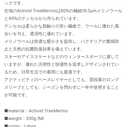
ックです。
生地のActivist TreeMerinoは60%の極細19.3μmメリノウール
と40%のテンセルから作られています。
テンセルは柔らかな肌触りの良い繊維で、ウールに優れた風
合いを与え、透湿性に優れています。
メリノウールは快適な暖かさを提供し、バクテリアの繁殖防
止と天然の抗菌防臭効果を備えています。
スキーやアイススケートなどのウィンタースポーツに適して
いますが、優れた汎用性と快適性を追求しデザインされてい
るため、日常生活での着用にも最適です。
アクティビティのベースレイヤーとしても、普段着のロング
スリーブとしても、シーズンを問わずに一年中使用すること
が可能です。
■material：Activist TreeMerino
■weight：200g (M)
■origin：Latvia