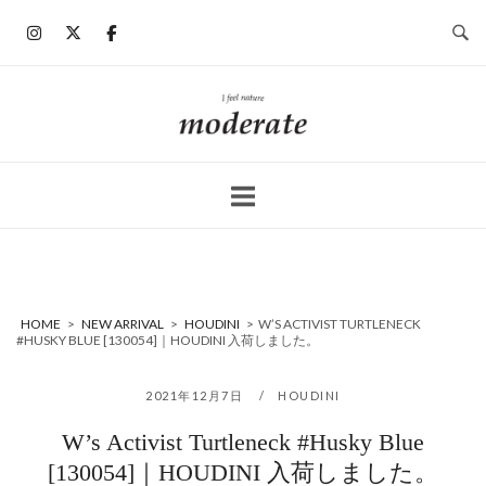
コ
ン
テ
ン
ホ
ツ
ー
へ
ム
ス
キ
ッ
プ
HOME
>
NEW ARRIVAL
>
HOUDINI
>
W’S ACTIVIST TURTLENECK
#HUSKY BLUE [130054]｜HOUDINI 入荷しました。
2021年12月7日
HOUDINI
W’s Activist Turtleneck #Husky Blue
[130054]｜HOUDINI 入荷しました。