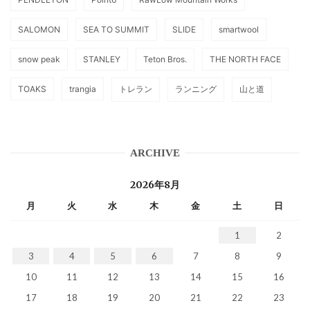
SALOMON
SEA TO SUMMIT
SLIDE
smartwool
snow peak
STANLEY
Teton Bros.
THE NORTH FACE
TOAKS
trangia
トレラン
ランニング
山と道
ARCHIVE
2026年8月
月
火
水
木
金
土
日
1
2
3
4
5
6
7
8
9
10
11
12
13
14
15
16
17
18
19
20
21
22
23