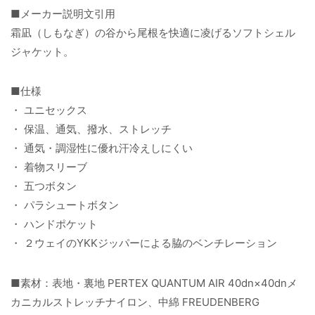
■メーカー説明文引用
霜凪（しもなぎ）の谷から尾根を快適に凌げるソフトシェル
ジャケット。
■仕様
・ ユニセックス
・ 保温、通気、撥水、ストレッチ
・ 通気・調湿性に優れ汗冷えしにくい
・ 着物スリーブ
・ 五つボタン
・ パラシュートボタン
・ ハンドポケット
・ ２ウェイのYKKジッパーによる脇のベンチレーション
■素材：表地・裏地 PERTEX QUANTUM AIR 40dn×40dnメ
カニカルストレッチナイロン、中綿 FREUDENBERG