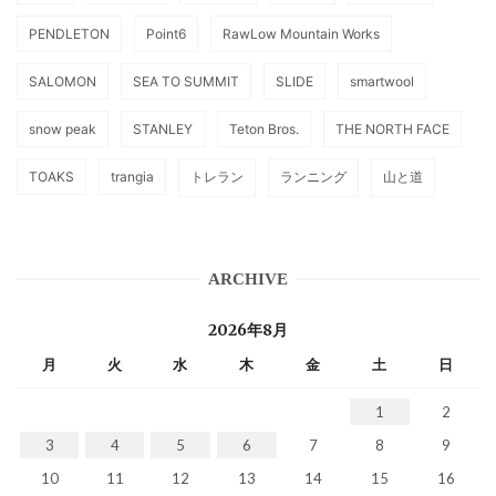
PENDLETON
Point6
RawLow Mountain Works
SALOMON
SEA TO SUMMIT
SLIDE
smartwool
snow peak
STANLEY
Teton Bros.
THE NORTH FACE
TOAKS
trangia
トレラン
ランニング
山と道
ARCHIVE
2026年8月
月
火
水
木
金
土
日
1
2
3
4
5
6
7
8
9
10
11
12
13
14
15
16