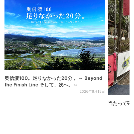
奥信濃100。足りなかった20分 。～ Beyond
the Finish Line そして、次へ。～
2026年6月15日
当たって砕け