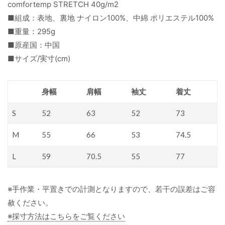
comfortemp STRETCH 40g/m2
■組成：表地、裏地 ナイロン100%、中綿 ポリエステル100%
■重量：295g
■原産国：中国
■サイズ/実寸(cm)
身幅
肩幅
袖丈
着丈
S
52
63
52
73
M
55
66
53
74.5
L
59
70.5
55
77
※手作業・平置きでの計測となりますので、若干の誤差はご容
赦ください。
※採寸方法はこちらをご覧ください