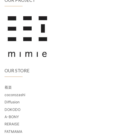
OUR STORE
着楽
cocorozashi
Diffusion
DOKODO
A-BONY
RERAISE
FATMAMA