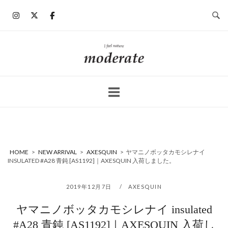
コ
ン
テ
ン
ホ
ツ
ー
へ
ム
ス
キ
ッ
プ
HOME
>
NEW ARRIVAL
>
AXESQUIN
>
ヤマニノボッタカモシレナイ
INSULATED #A28 青鈍 [AS1192]｜AXESQUIN 入荷しました。
2019年12月7日
AXESQUIN
ヤマニノボッタカモシレナイ insulated
#A28 青鈍 [AS1192]｜AXESQUIN 入荷し