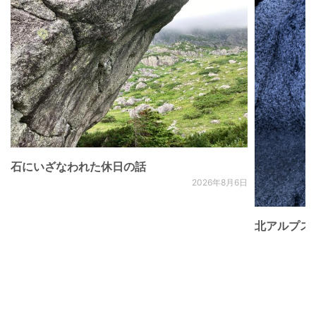
石にいざなわれた休日の話
2026年8月6日
北アルプス