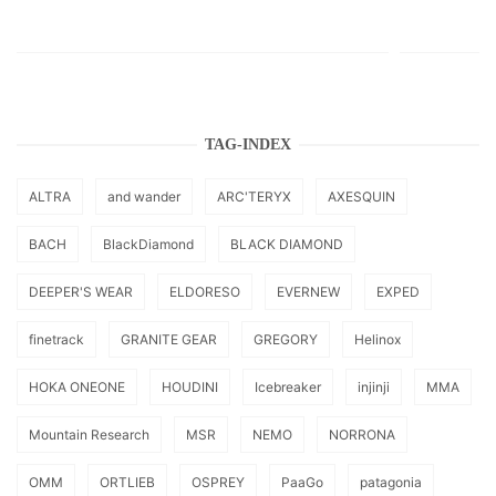
TAG-INDEX
ALTRA
and wander
ARC'TERYX
AXESQUIN
BACH
BlackDiamond
BLACK DIAMOND
DEEPER'S WEAR
ELDORESO
EVERNEW
EXPED
finetrack
GRANITE GEAR
GREGORY
Helinox
HOKA ONEONE
HOUDINI
Icebreaker
injinji
MMA
Mountain Research
MSR
NEMO
NORRONA
OMM
ORTLIEB
OSPREY
PaaGo
patagonia