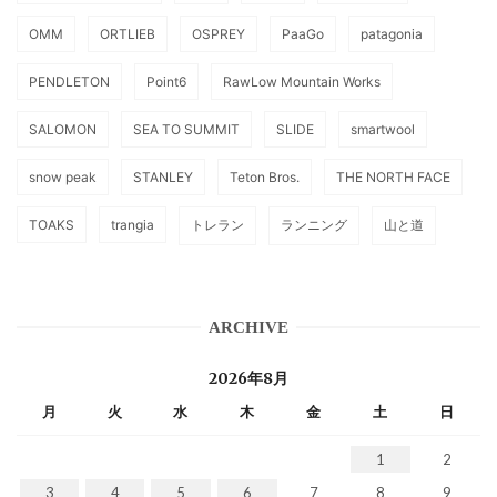
OMM
ORTLIEB
OSPREY
PaaGo
patagonia
PENDLETON
Point6
RawLow Mountain Works
SALOMON
SEA TO SUMMIT
SLIDE
smartwool
snow peak
STANLEY
Teton Bros.
THE NORTH FACE
TOAKS
trangia
トレラン
ランニング
山と道
ARCHIVE
2026年8月
月
火
水
木
金
土
日
1
2
3
4
5
6
7
8
9