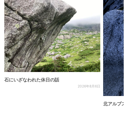
石にいざなわれた休日の話
2026年8月6日
北アルプス