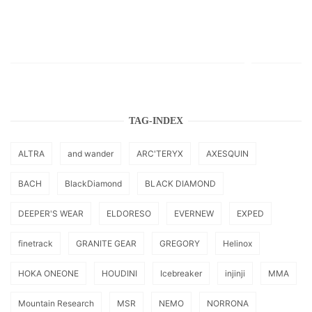
TAG-INDEX
ALTRA
and wander
ARC'TERYX
AXESQUIN
BACH
BlackDiamond
BLACK DIAMOND
DEEPER'S WEAR
ELDORESO
EVERNEW
EXPED
finetrack
GRANITE GEAR
GREGORY
Helinox
HOKA ONEONE
HOUDINI
Icebreaker
injinji
MMA
Mountain Research
MSR
NEMO
NORRONA