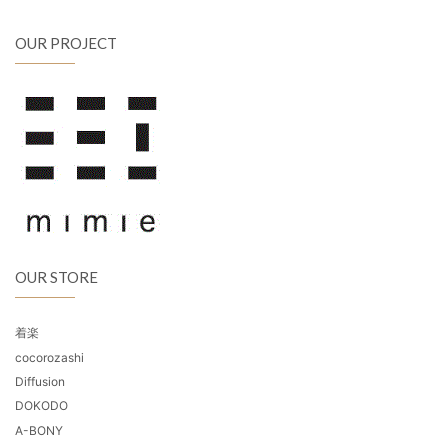
OUR PROJECT
OUR STORE
着楽
cocorozashi
Diffusion
DOKODO
A-BONY