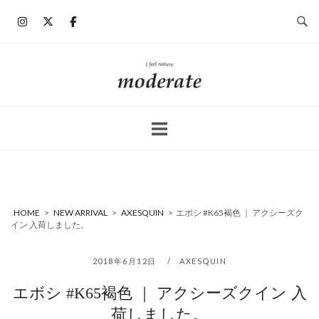
コ
ン
テ
ン
ホ
ツ
ー
へ
ム
ス
キ
ッ
プ
HOME
>
NEW ARRIVAL
>
AXESQUIN
>
エボシ #K65褐色 ｜ アクシーズク
イン 入荷しました。
2018年6月12日
AXESQUIN
エボシ #K65褐色 ｜ アクシーズクイン 入
荷しました。