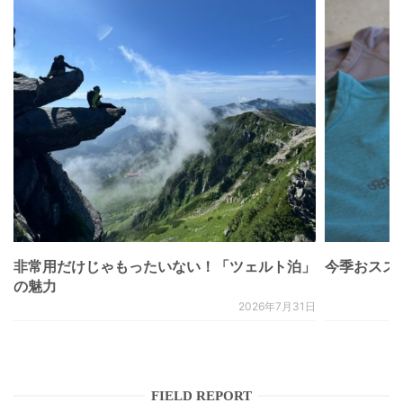
非常用だけじゃもったいない！「ツェルト泊」
今季おススメベ
の魅力
2026年7月31日
FIELD REPORT