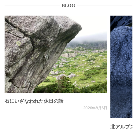
BLOG
石にいざなわれた休日の話
2026年8月6日
北アルプス