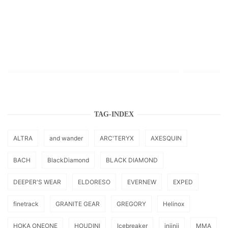
TAG-INDEX
ALTRA
and wander
ARC'TERYX
AXESQUIN
BACH
BlackDiamond
BLACK DIAMOND
DEEPER'S WEAR
ELDORESO
EVERNEW
EXPED
finetrack
GRANITE GEAR
GREGORY
Helinox
HOKA ONEONE
HOUDINI
Icebreaker
injinji
MMA