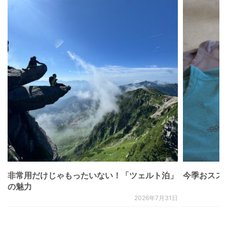
非常用だけじゃもったいない！「ツェルト泊」
今季おススメベ
の魅力
2026年7月31日