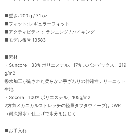
■重さ: 200 g / 7.1 oz
■フィット: レギュラーフィット
■アクティビティ： ランニング / ハイキング
■モデル番号 13583
■素材
・Suncore 83% ポリエステル、17% スパンデックス、219
g/m2
撥水加工が施された柔らかい手ざわりの伸縮性テリーニット
生地
・Socora 100% ポリエステル、105g/m2
2方向メカニカルストレッチの軽量タフタウィーブはDWR
（耐久撥水）仕上げで水分をはじく
■お手入れ