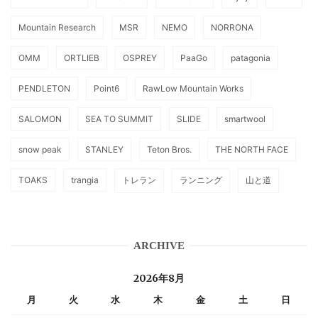
Mountain Research
MSR
NEMO
NORRONA
OMM
ORTLIEB
OSPREY
PaaGo
patagonia
PENDLETON
Point6
RawLow Mountain Works
SALOMON
SEA TO SUMMIT
SLIDE
smartwool
snow peak
STANLEY
Teton Bros.
THE NORTH FACE
TOAKS
trangia
トレラン
ランニング
山と道
ARCHIVE
2026年8月
月
火
水
木
金
土
日