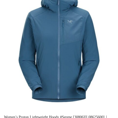
Women’s Proton Lightweight Hoody #Serene [30806][L08625600]｜