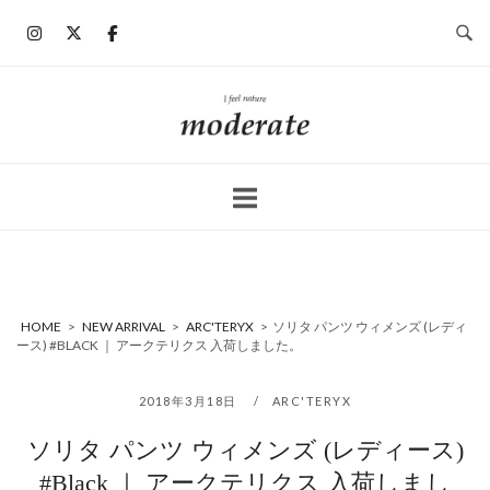
コ
ン
テ
ン
ホ
ツ
ー
へ
ム
ス
キ
ッ
プ
HOME
>
NEW ARRIVAL
>
ARC'TERYX
>
ソリタ パンツ ウィメンズ (レディ
ース) #BLACK ｜ アークテリクス 入荷しました。
2018年3月18日
ARC'TERYX
ソリタ パンツ ウィメンズ (レディース)
#Black ｜ アークテリクス 入荷しまし