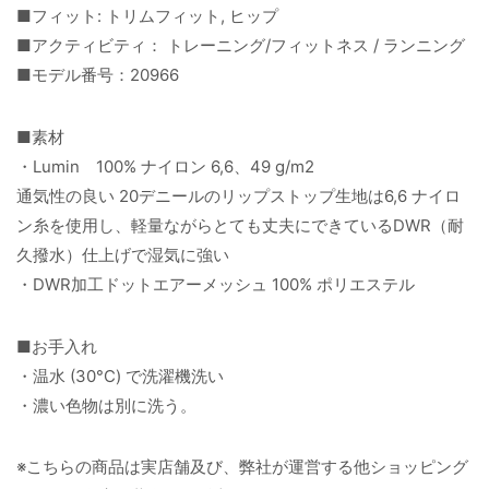
■フィット: トリムフィット, ヒップ
■アクティビティ： トレーニング/フィットネス / ランニング
■モデル番号：20966
■素材
・Lumin 100% ナイロン 6,6、49 g/m2
通気性の良い 20デニールのリップストップ生地は6,6 ナイロ
ン糸を使用し、軽量ながらとても丈夫にできているDWR（耐
久撥水）仕上げで湿気に強い
・DWR加工ドットエアーメッシュ 100% ポリエステル
■お手入れ
・温水 (30°C) で洗濯機洗い
・濃い色物は別に洗う。
※こちらの商品は実店舗及び、弊社が運営する他ショッピング