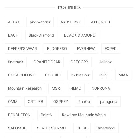
TAG-INDEX
ALTRA
and wander
ARC'TERYX
AXESQUIN
BACH
BlackDiamond
BLACK DIAMOND
DEEPER'S WEAR
ELDORESO
EVERNEW
EXPED
finetrack
GRANITE GEAR
GREGORY
Helinox
HOKA ONEONE
HOUDINI
Icebreaker
injinji
MMA
Mountain Research
MSR
NEMO
NORRONA
OMM
ORTLIEB
OSPREY
PaaGo
patagonia
PENDLETON
Point6
RawLow Mountain Works
SALOMON
SEA TO SUMMIT
SLIDE
smartwool