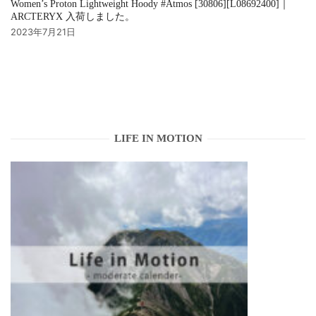
Women’s Proton Lightweight Hoody #Atmos [30806][L08692400]｜
ARCTERYX 入荷しました。
2023年7月21日
LIFE IN MOTION