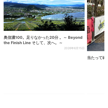
奥信濃100。足りなかった20分 。～ Beyond
the Finish Line そして、次へ。～
2026年6月15日
当たって砕け