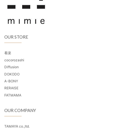
OUR STORE
着楽
cocorozashi
Diffusion
DOKODO
A-BONY
RERAISE
FATMAMA
OUR COMPANY
TAMAYA co.,ltd.