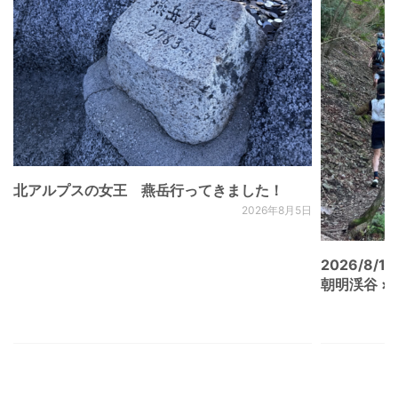
北アルプスの女王 燕岳行ってきました！
2026年8月5日
2026/8/15
朝明渓谷 × N