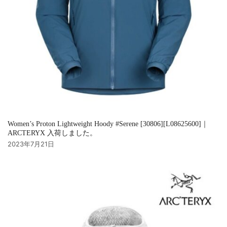
Women’s Proton Lightweight Hoody #Serene [30806][L08625600]｜
ARCTERYX 入荷しました。
2023年7月21日