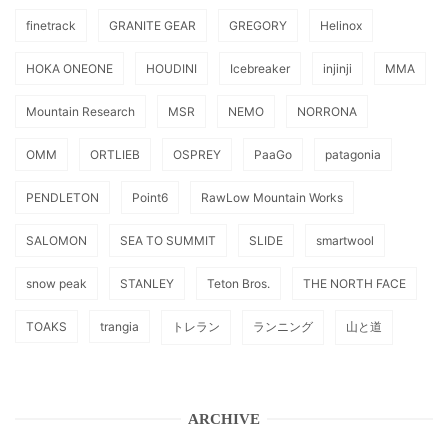
finetrack
GRANITE GEAR
GREGORY
Helinox
HOKA ONEONE
HOUDINI
Icebreaker
injinji
MMA
Mountain Research
MSR
NEMO
NORRONA
OMM
ORTLIEB
OSPREY
PaaGo
patagonia
PENDLETON
Point6
RawLow Mountain Works
SALOMON
SEA TO SUMMIT
SLIDE
smartwool
snow peak
STANLEY
Teton Bros.
THE NORTH FACE
TOAKS
trangia
トレラン
ランニング
山と道
ARCHIVE