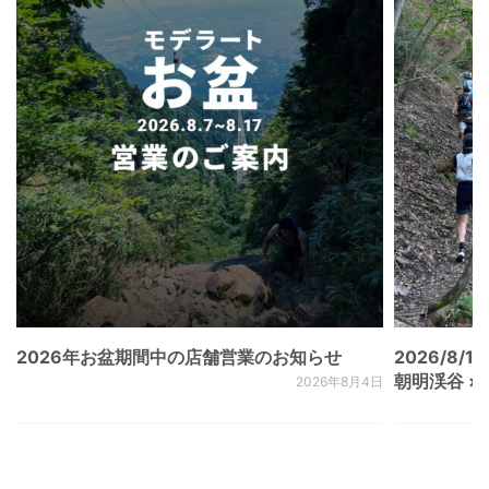
2026年お盆期間中の店舗営業のお知らせ
2026/8/15
朝明渓谷 × N
2026年8月4日