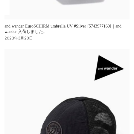
and wander EuroSCHIRM umbrella UV #Silver [5743977160]｜and
wander 入荷しました。
2023年3月20日