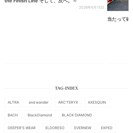
the Finish Line そして、次へ。～
2026年6月15日
当たって砕け
TAG-INDEX
ALTRA
and wander
ARC'TERYX
AXESQUIN
BACH
BlackDiamond
BLACK DIAMOND
DEEPER'S WEAR
ELDORESO
EVERNEW
EXPED