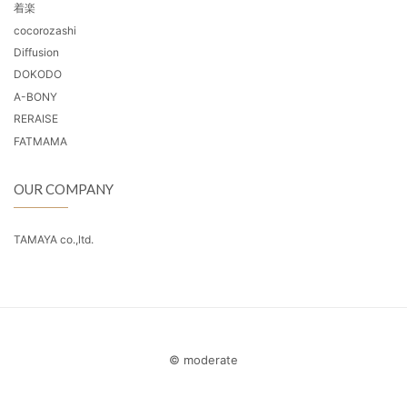
着楽
cocorozashi
Diffusion
DOKODO
A-BONY
RERAISE
FATMAMA
OUR COMPANY
TAMAYA co.,ltd.
© moderate