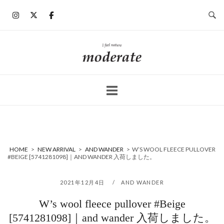
コ
ン
テ
ン
ホ
ツ
ー
へ
ム
ス
キ
ッ
プ
HOME
>
NEW ARRIVAL
>
AND WANDER
>
W’S WOOL FLEECE PULLOVER
#BEIGE [5741281098]｜AND WANDER 入荷しました。
2021年12月4日
AND WANDER
W’s wool fleece pullover #Beige
[5741281098]｜and wander 入荷しました。