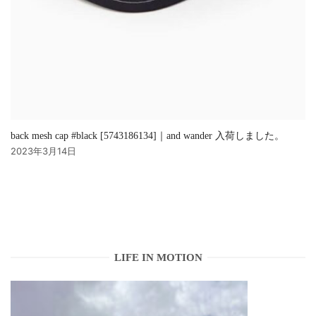
back mesh cap #black [5743186134]｜and wander 入荷しました。
2023年3月14日
LIFE IN MOTION