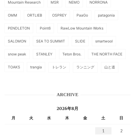
Mountain Research
MSR
NEMO
NORRONA
OMM
ORTLIEB
OSPREY
PaaGo
patagonia
PENDLETON
Point6
RawLow Mountain Works
SALOMON
SEA TO SUMMIT
SLIDE
smartwool
snow peak
STANLEY
Teton Bros.
THE NORTH FACE
TOAKS
trangia
トレラン
ランニング
山と道
ARCHIVE
2026年8月
月
火
水
木
金
土
日
1
2