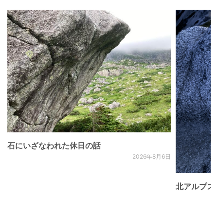
石にいざなわれた休日の話
2026年8月6日
北アルプス