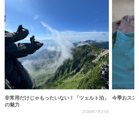
非常用だけじゃもったいない！「ツェルト泊」
今季おススメベ
の魅力
2026年7月31日