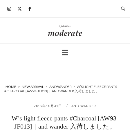
コ
ン
テ
ン
ホ
ツ
ー
へ
ム
ス
キ
ッ
プ
HOME
>
NEW ARRIVAL
>
AND WANDER
>
W’S LIGHT FLEECE PANTS
#CHARCOAL [AW93-JF013]｜AND WANDER 入荷しました。
2019年10月31日
AND WANDER
W’s light fleece pants #Charcoal [AW93-
JF013]｜and wander 入荷しました。