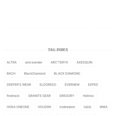
TAG-INDEX
ALTRA
and wander
ARC'TERYX
AXESQUIN
BACH
BlackDiamond
BLACK DIAMOND
DEEPER'S WEAR
ELDORESO
EVERNEW
EXPED
finetrack
GRANITE GEAR
GREGORY
Helinox
HOKA ONEONE
HOUDINI
Icebreaker
injinji
MMA