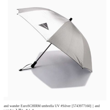
and wander EuroSCHIRM umbrella UV #Silver [5743977160]｜and