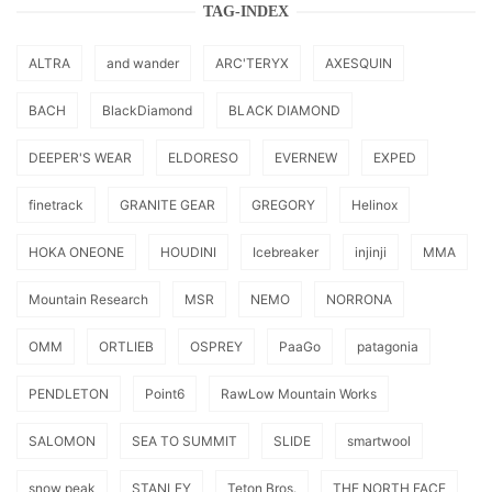
TAG-INDEX
ALTRA
and wander
ARC'TERYX
AXESQUIN
BACH
BlackDiamond
BLACK DIAMOND
DEEPER'S WEAR
ELDORESO
EVERNEW
EXPED
finetrack
GRANITE GEAR
GREGORY
Helinox
HOKA ONEONE
HOUDINI
Icebreaker
injinji
MMA
Mountain Research
MSR
NEMO
NORRONA
OMM
ORTLIEB
OSPREY
PaaGo
patagonia
PENDLETON
Point6
RawLow Mountain Works
SALOMON
SEA TO SUMMIT
SLIDE
smartwool
snow peak
STANLEY
Teton Bros.
THE NORTH FACE