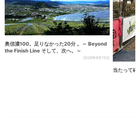
奥信濃100。足りなかった20分 。～ Beyond
the Finish Line そして、次へ。～
2026年6月15日
当たって砕け