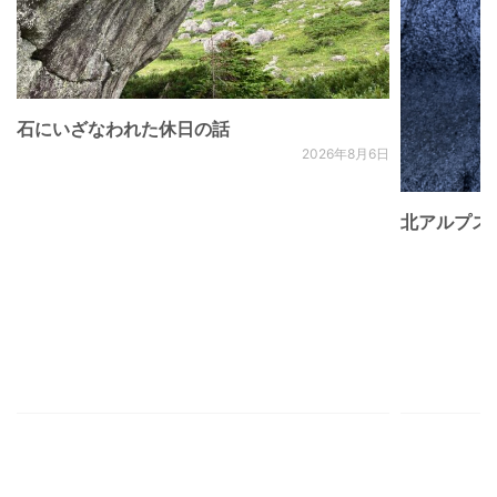
石にいざなわれた休日の話
2026年8月6日
北アルプス