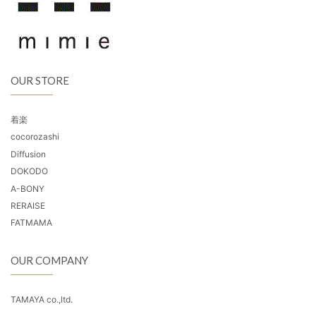
OUR STORE
着楽
cocorozashi
Diffusion
DOKODO
A-BONY
RERAISE
FATMAMA
OUR COMPANY
TAMAYA co.,ltd.