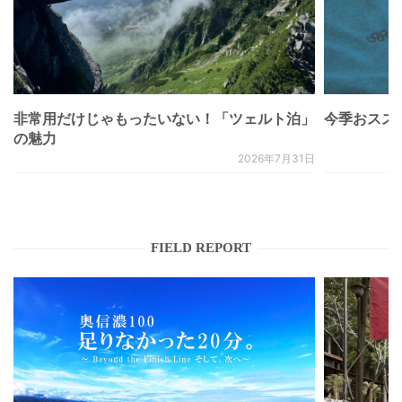
非常用だけじゃもったいない！「ツェルト泊」
今季おススメベ
の魅力
2026年7月31日
FIELD REPORT