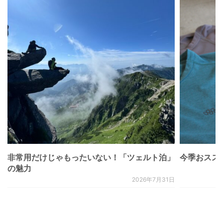
非常用だけじゃもったいない！「ツェルト泊」
今季おススメベ
の魅力
2026年7月31日