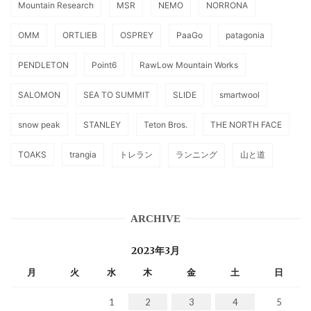
Mountain Research
MSR
NEMO
NORRONA
OMM
ORTLIEB
OSPREY
PaaGo
patagonia
PENDLETON
Point6
RawLow Mountain Works
SALOMON
SEA TO SUMMIT
SLIDE
smartwool
snow peak
STANLEY
Teton Bros.
THE NORTH FACE
TOAKS
trangia
トレラン
ランニング
山と道
ARCHIVE
2023年3月
月
火
水
木
金
土
日
1
2
3
4
5