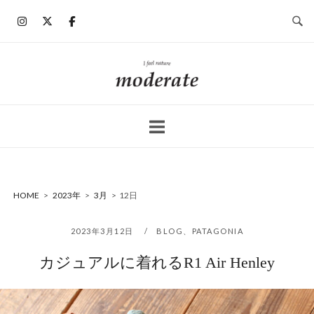
コ
ン
テ
ン
ホ
ツ
ー
へ
ム
ス
キ
ッ
プ
HOME
>
2023年
>
3月
>
12日
2023年3月12日
BLOG
、
PATAGONIA
カジュアルに着れるR1 Air Henley