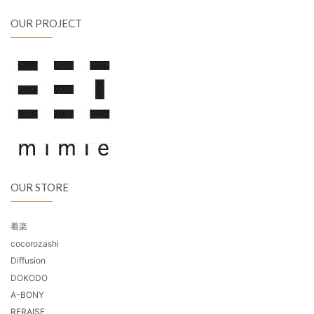
OUR PROJECT
OUR STORE
着楽
cocorozashi
Diffusion
DOKODO
A-BONY
RERAISE