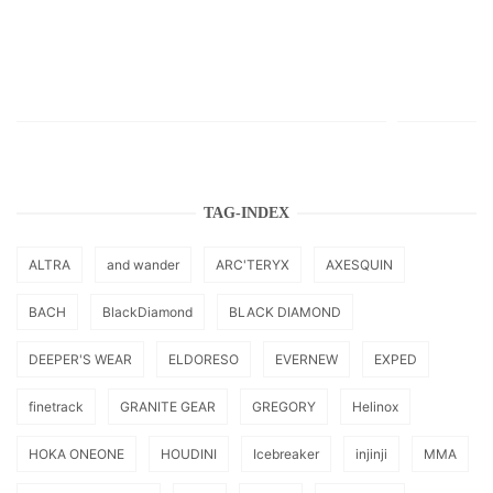
TAG-INDEX
ALTRA
and wander
ARC'TERYX
AXESQUIN
BACH
BlackDiamond
BLACK DIAMOND
DEEPER'S WEAR
ELDORESO
EVERNEW
EXPED
finetrack
GRANITE GEAR
GREGORY
Helinox
HOKA ONEONE
HOUDINI
Icebreaker
injinji
MMA