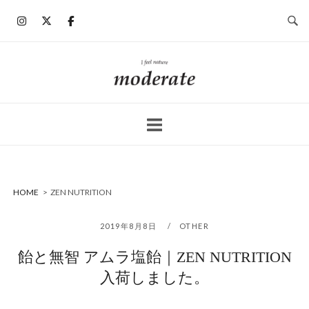
コ
ン
テ
ン
ホ
ツ
ー
へ
ム
ス
キ
ッ
プ
HOME
>
ZEN NUTRITION
2019年8月8日
OTHER
飴と無智 アムラ塩飴｜ZEN NUTRITION
入荷しました。