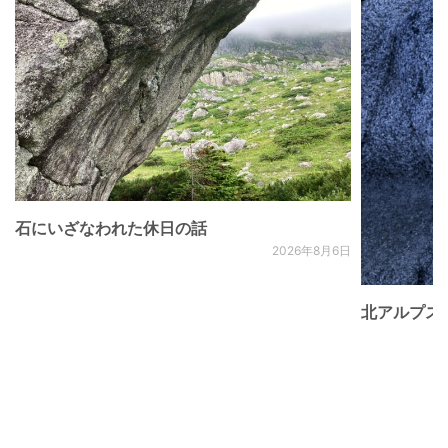
石にいざなわれた休日の話
2026年8月6日
北アルプス