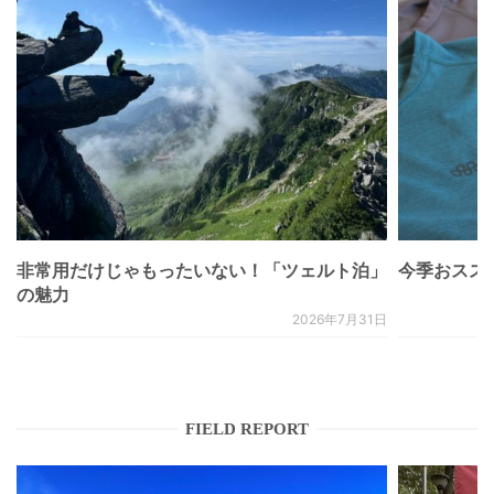
非常用だけじゃもったいない！「ツェルト泊」
今季おススメベ
の魅力
2026年7月31日
FIELD REPORT