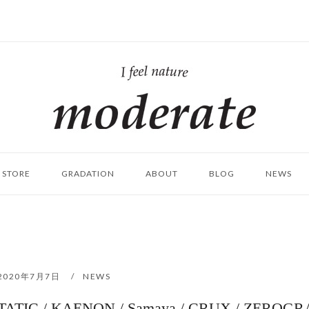
ホ
ー
ム
STORE
GRADATION
ABOUT
BLOG
NEWS
2020年7月7日
NEWS
C / KAENON / Samaya / CRUX / ZEROG