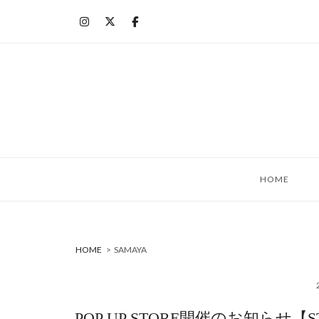
コ
ン
テ
ン
ツ
へ
ス
キ
ッ
HOME
プ
HOME
>
SAMAYA
POP UP STORE開催のお知らせ【STATI