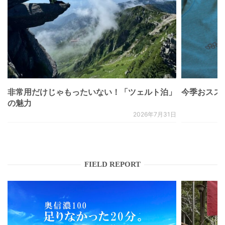
非常用だけじゃもったいない！「ツェルト泊」
今季おススメベ
の魅力
2026年7月31日
FIELD REPORT