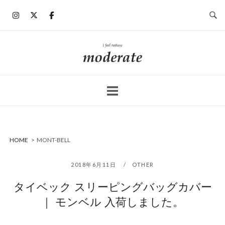
コ
ン
テ
ン
ホ
ツ
ー
へ
ム
ス
キ
ッ
プ
HOME
>
MONT-BELL
2018年6月11日
OTHER
タイベック スリーピングバッグカバー
｜ モンベル 入荷しました。