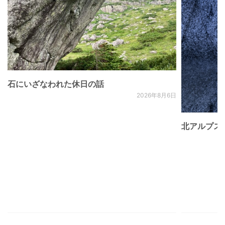
石にいざなわれた休日の話
2026年8月6日
北アルプス