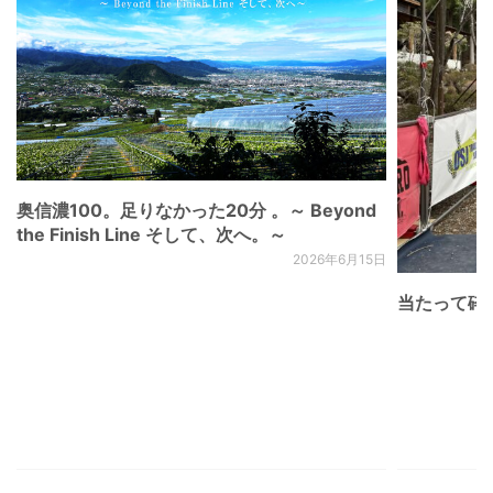
奥信濃100。足りなかった20分 。～ Beyond
the Finish Line そして、次へ。～
2026年6月15日
当たって砕け