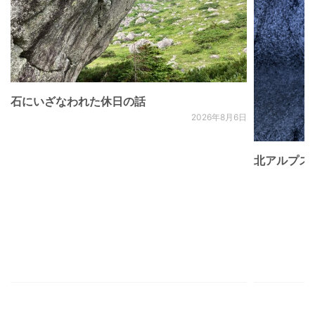
石にいざなわれた休日の話
2026年8月6日
北アルプス