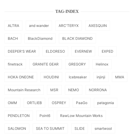
TAG-INDEX
ALTRA
and wander
ARC'TERYX
AXESQUIN
BACH
BlackDiamond
BLACK DIAMOND
DEEPER'S WEAR
ELDORESO
EVERNEW
EXPED
finetrack
GRANITE GEAR
GREGORY
Helinox
HOKA ONEONE
HOUDINI
Icebreaker
injinji
MMA
Mountain Research
MSR
NEMO
NORRONA
OMM
ORTLIEB
OSPREY
PaaGo
patagonia
PENDLETON
Point6
RawLow Mountain Works
SALOMON
SEA TO SUMMIT
SLIDE
smartwool