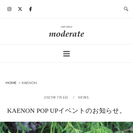
コ
ン
テ
ン
ホ
ツ
ー
へ
ム
ス
キ
ッ
プ
HOME
>
KAENON
2025年7月6日
NEWS
KAENON POP UPイベントのお知らせ。