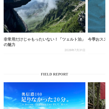
非常用だけじゃもったいない！「ツェルト泊」
今季おススメベ
の魅力
2026年7月31日
FIELD REPORT