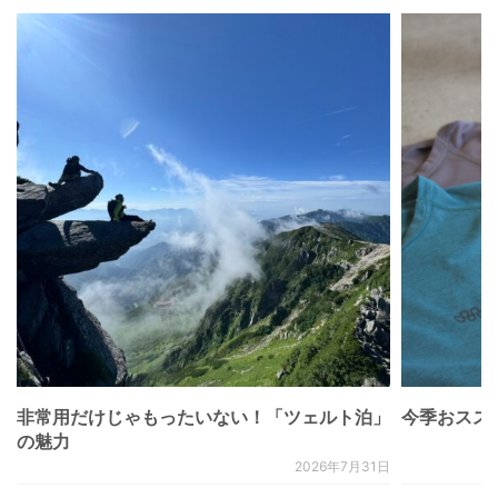
非常用だけじゃもったいない！「ツェルト泊」
今季おススメベ
の魅力
2026年7月31日