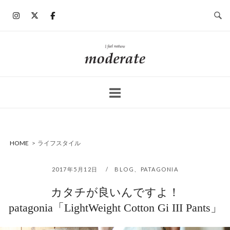
コ
ン
テ
ン
ホ
ツ
ー
へ
ム
ス
キ
ッ
プ
HOME
>
ライフスタイル
2017年5月12日
BLOG
、
PATAGONIA
カタチが良いんですよ！
patagonia「LightWeight Cotton Gi III Pants」