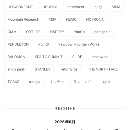
HOKA ONEONE
HOUDINI
Icebreaker
injinji
MMA
Mountain Research
MSR
NEMO
NORRONA
OMM
ORTLIEB
OSPREY
PaaGo
patagonia
PENDLETON
Point6
RawLow Mountain Works
SALOMON
SEA TO SUMMIT
SLIDE
smartwool
snow peak
STANLEY
Teton Bros.
THE NORTH FACE
TOAKS
trangia
トレラン
ランニング
山と道
ARCHIVE
2026年8月