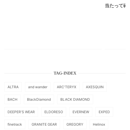
当たって砕け
TAG-INDEX
ALTRA
and wander
ARC'TERYX
AXESQUIN
BACH
BlackDiamond
BLACK DIAMOND
DEEPER'S WEAR
ELDORESO
EVERNEW
EXPED
finetrack
GRANITE GEAR
GREGORY
Helinox