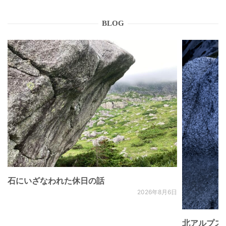
BLOG
石にいざなわれた休日の話
2026年8月6日
北アルプス