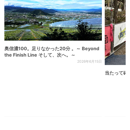
奥信濃100。足りなかった20分 。～ Beyond
the Finish Line そして、次へ。～
2026年6月15日
当たって砕け