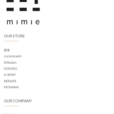
OUR STORE
着楽
cocorozashi
Diffusion
DOKODO
A-BONY
RERAISE
FATMAMA
OUR COMPANY