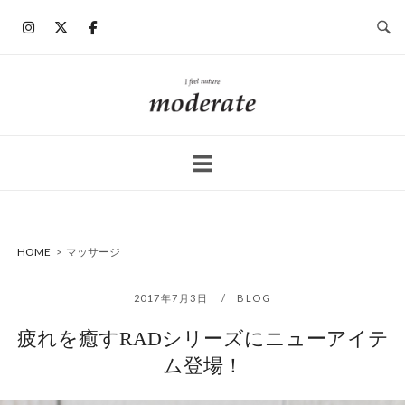
コ
ン
テ
ン
ホ
ツ
ー
へ
ム
ス
キ
ッ
プ
HOME
>
マッサージ
2017年7月3日
BLOG
疲れを癒すRADシリーズにニューアイテ
ム登場！