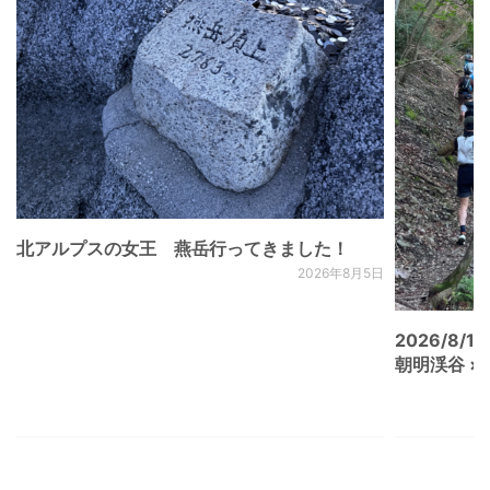
北アルプスの女王 燕岳行ってきました！
2026年8月5日
2026/8/15
朝明渓谷 × N