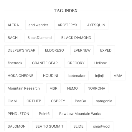
TAG-INDEX
ALTRA
and wander
ARC'TERYX
AXESQUIN
BACH
BlackDiamond
BLACK DIAMOND
DEEPER'S WEAR
ELDORESO
EVERNEW
EXPED
finetrack
GRANITE GEAR
GREGORY
Helinox
HOKA ONEONE
HOUDINI
Icebreaker
injinji
MMA
Mountain Research
MSR
NEMO
NORRONA
OMM
ORTLIEB
OSPREY
PaaGo
patagonia
PENDLETON
Point6
RawLow Mountain Works
SALOMON
SEA TO SUMMIT
SLIDE
smartwool