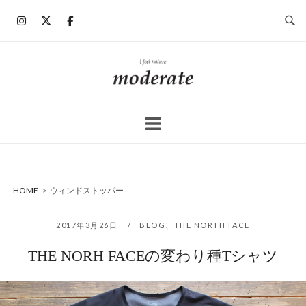
コ
ン
テ
ン
ホ
ツ
ー
へ
ム
ス
キ
ッ
プ
HOME
>
ウィンドストッパー
2017年3月26日
BLOG
、
THE NORTH FACE
THE NORH FACEの変わり種Tシャツ