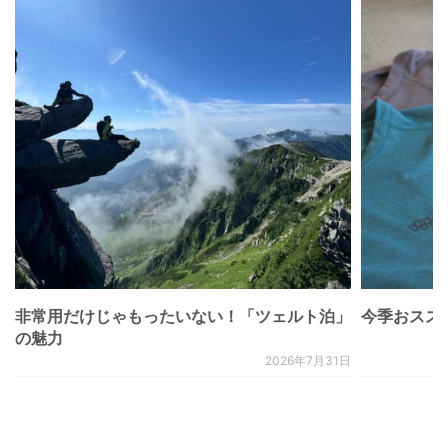
非常用だけじゃもったいない！「ツェルト泊」
今季おススメベ
の魅力
2026年7月31日