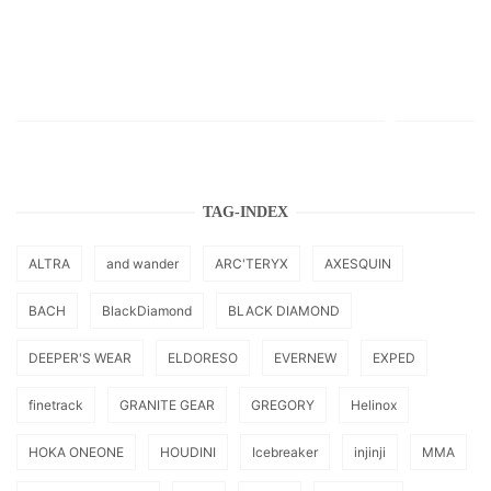
TAG-INDEX
ALTRA
and wander
ARC'TERYX
AXESQUIN
BACH
BlackDiamond
BLACK DIAMOND
DEEPER'S WEAR
ELDORESO
EVERNEW
EXPED
finetrack
GRANITE GEAR
GREGORY
Helinox
HOKA ONEONE
HOUDINI
Icebreaker
injinji
MMA