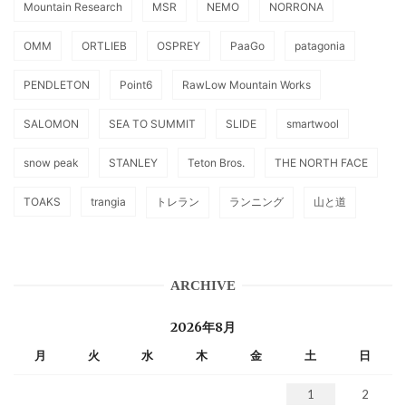
Mountain Research
MSR
NEMO
NORRONA
OMM
ORTLIEB
OSPREY
PaaGo
patagonia
PENDLETON
Point6
RawLow Mountain Works
SALOMON
SEA TO SUMMIT
SLIDE
smartwool
snow peak
STANLEY
Teton Bros.
THE NORTH FACE
TOAKS
trangia
トレラン
ランニング
山と道
ARCHIVE
2026年8月
月
火
水
木
金
土
日
1
2