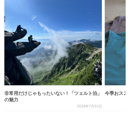
非常用だけじゃもったいない！「ツェルト泊」
今季おススメベ
の魅力
2026年7月31日