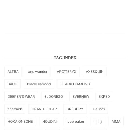
TAG-INDEX
ALTRA
and wander
ARC'TERYX
AXESQUIN
BACH
BlackDiamond
BLACK DIAMOND
DEEPER'S WEAR
ELDORESO
EVERNEW
EXPED
finetrack
GRANITE GEAR
GREGORY
Helinox
HOKA ONEONE
HOUDINI
Icebreaker
injinji
MMA