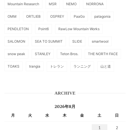
Mountain Research
MSR
NEMO
NORRONA
OMM
ORTLIEB
OSPREY
PaaGo
patagonia
PENDLETON
Point6
RawLow Mountain Works
SALOMON
SEA TO SUMMIT
SLIDE
smartwool
snow peak
STANLEY
Teton Bros.
THE NORTH FACE
TOAKS
trangia
トレラン
ランニング
山と道
ARCHIVE
2026年8月
月
火
水
木
金
土
日
1
2