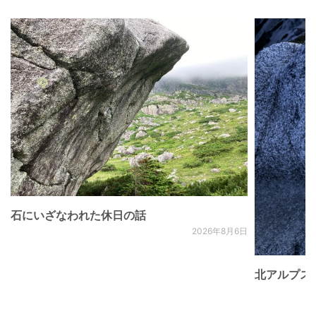
石にいざなわれた休日の話
2026年8月6日
北アルプス