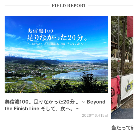
FIELD REPORT
奥信濃100。足りなかった20分 。～ Beyond
the Finish Line そして、次へ。～
2026年6月15日
当たって砕け