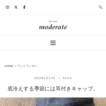
コ
ン
テ
ン
ホ
ツ
ー
へ
ム
ス
キ
ッ
プ
HOME
>
アンドワンダー
2019年1月17日
BLOG
底冷えする季節には耳付きキャップ。