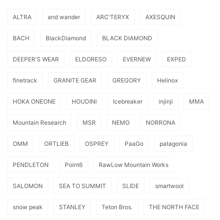
ALTRA
and wander
ARC'TERYX
AXESQUIN
BACH
BlackDiamond
BLACK DIAMOND
DEEPER'S WEAR
ELDORESO
EVERNEW
EXPED
finetrack
GRANITE GEAR
GREGORY
Helinox
HOKA ONEONE
HOUDINI
Icebreaker
injinji
MMA
Mountain Research
MSR
NEMO
NORRONA
OMM
ORTLIEB
OSPREY
PaaGo
patagonia
PENDLETON
Point6
RawLow Mountain Works
SALOMON
SEA TO SUMMIT
SLIDE
smartwool
snow peak
STANLEY
Teton Bros.
THE NORTH FACE