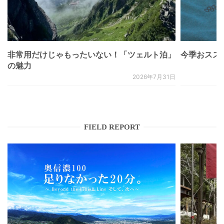
非常用だけじゃもったいない！「ツェルト泊」
今季おススメベ
の魅力
2026年7月31日
FIELD REPORT