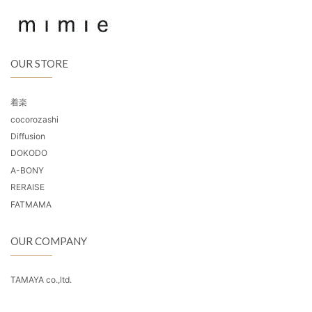
OUR STORE
着楽
cocorozashi
Diffusion
DOKODO
A-BONY
RERAISE
FATMAMA
OUR COMPANY
TAMAYA co.,ltd.