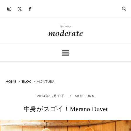
コ
ン
テ
ン
ホ
ツ
ー
へ
ム
ス
キ
ッ
プ
HOME
>
BLOG
>
MONTURA
2014年12月18日
MONTURA
中身がスゴイ！Merano Duvet