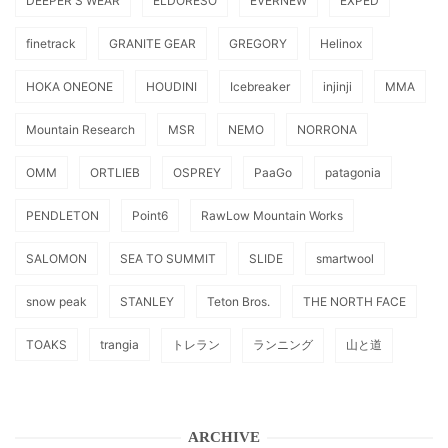
DEEPER'S WEAR
ELDORESO
EVERNEW
EXPED
finetrack
GRANITE GEAR
GREGORY
Helinox
HOKA ONEONE
HOUDINI
Icebreaker
injinji
MMA
Mountain Research
MSR
NEMO
NORRONA
OMM
ORTLIEB
OSPREY
PaaGo
patagonia
PENDLETON
Point6
RawLow Mountain Works
SALOMON
SEA TO SUMMIT
SLIDE
smartwool
snow peak
STANLEY
Teton Bros.
THE NORTH FACE
TOAKS
trangia
トレラン
ランニング
山と道
ARCHIVE