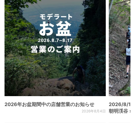
2026年お盆期間中の店舗営業のお知らせ
2026/8/15
朝明渓谷 × N
2026年8月4日