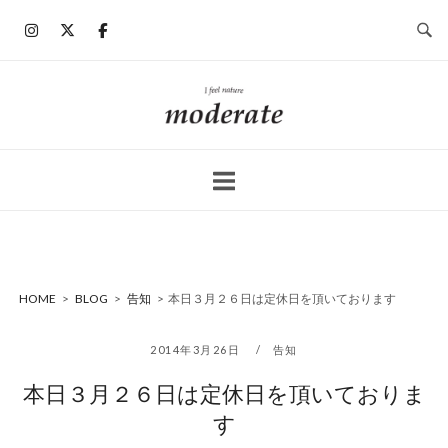
コ
ン
テ
ン
ホ
ツ
ー
へ
ム
ス
キ
ッ
プ
HOME
>
BLOG
>
告知
>
本日３月２６日は定休日を頂いております
2014年3月26日
告知
本日３月２６日は定休日を頂いておりま
す