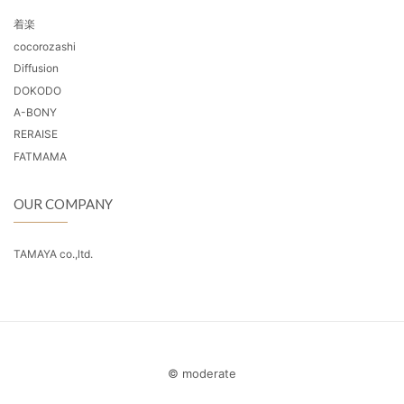
着楽
cocorozashi
Diffusion
DOKODO
A-BONY
RERAISE
FATMAMA
OUR COMPANY
TAMAYA co.,ltd.
© moderate