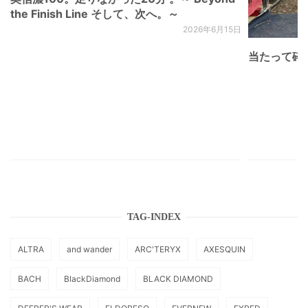
the Finish Line そして、次へ。～
2026年6月15日
当たって砕け
TAG-INDEX
ALTRA
and wander
ARC'TERYX
AXESQUIN
BACH
BlackDiamond
BLACK DIAMOND