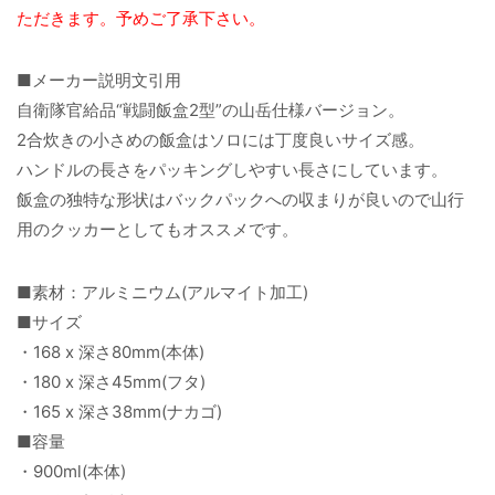
ただきます。予めご了承下さい。
■メーカー説明文引用
自衛隊官給品“戦闘飯盒2型”の山岳仕様バージョン。
2合炊きの小さめの飯盒はソロには丁度良いサイズ感。
ハンドルの長さをパッキングしやすい長さにしています。
飯盒の独特な形状はバックパックへの収まりが良いので山行
用のクッカーとしてもオススメです。
■素材：アルミニウム(アルマイト加工)
■サイズ
・168 x 深さ80mm(本体)
・180 x 深さ45mm(フタ)
・165 x 深さ38mm(ナカゴ)
■容量
・900ml(本体)