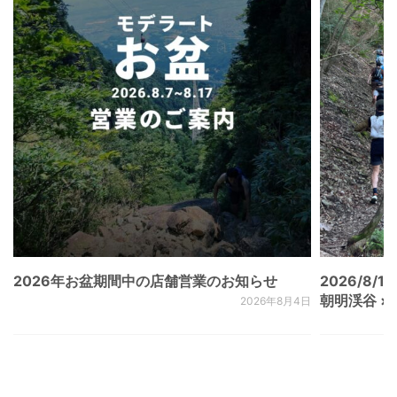
2026年お盆期間中の店舗営業のお知らせ
2026/8/15
朝明渓谷 × N
2026年8月4日