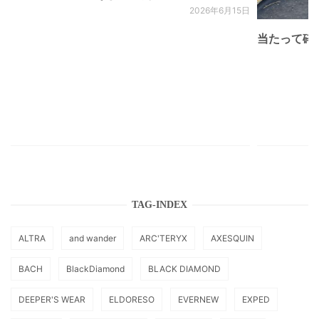
2026年6月15日
当たって砕け
TAG-INDEX
ALTRA
and wander
ARC'TERYX
AXESQUIN
BACH
BlackDiamond
BLACK DIAMOND
DEEPER'S WEAR
ELDORESO
EVERNEW
EXPED