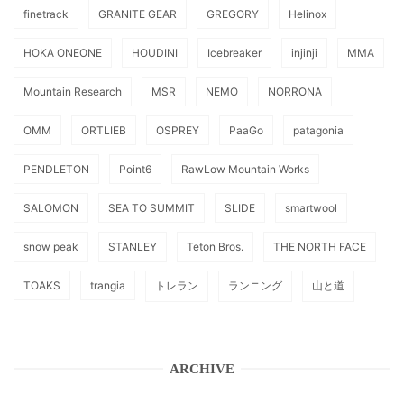
finetrack
GRANITE GEAR
GREGORY
Helinox
HOKA ONEONE
HOUDINI
Icebreaker
injinji
MMA
Mountain Research
MSR
NEMO
NORRONA
OMM
ORTLIEB
OSPREY
PaaGo
patagonia
PENDLETON
Point6
RawLow Mountain Works
SALOMON
SEA TO SUMMIT
SLIDE
smartwool
snow peak
STANLEY
Teton Bros.
THE NORTH FACE
TOAKS
trangia
トレラン
ランニング
山と道
ARCHIVE