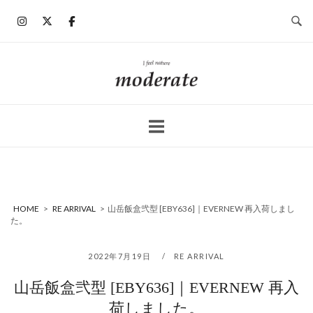
コ
ン
テ
ン
ホ
ツ
ー
へ
ム
ス
キ
ッ
プ
HOME
>
RE ARRIVAL
>
山岳飯盒弐型 [EBY636]｜EVERNEW 再入荷しまし
た。
2022年7月19日
RE ARRIVAL
山岳飯盒弐型 [EBY636]｜EVERNEW 再入
荷しました。