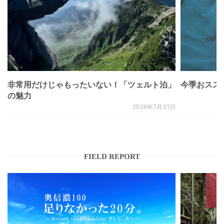
非常用だけじゃもったいない！「ツェルト泊」
今季おススメベ
の魅力
2026年7月31日
FIELD REPORT