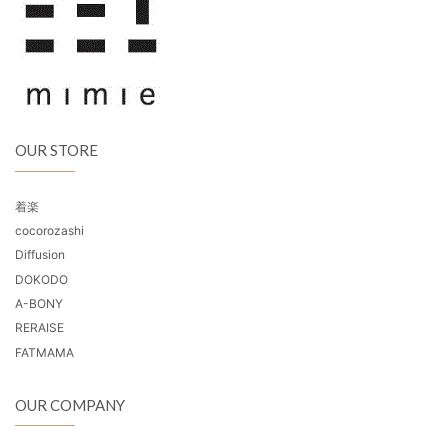
OUR STORE
着楽
cocorozashi
Diffusion
DOKODO
A-BONY
RERAISE
FATMAMA
OUR COMPANY