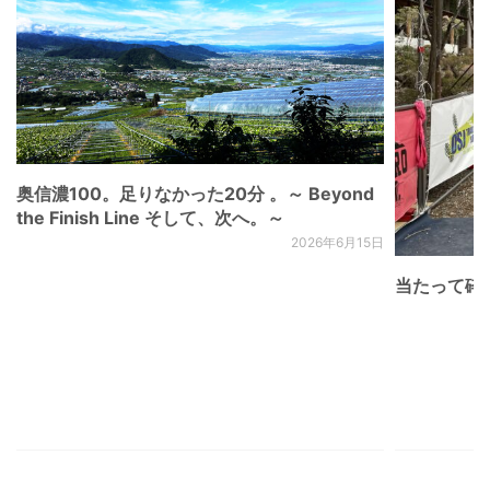
奥信濃100。足りなかった20分 。～ Beyond
the Finish Line そして、次へ。～
2026年6月15日
当たって砕け