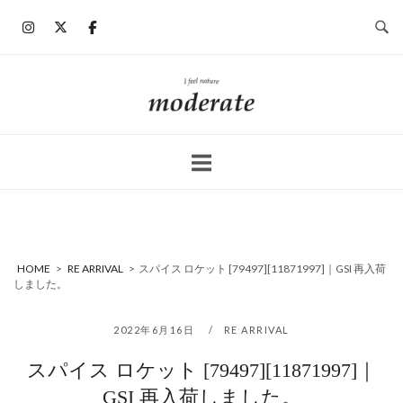
コ
ン
テ
ン
ホ
ツ
ー
へ
ム
ス
キ
ッ
プ
HOME
>
RE ARRIVAL
>
スパイス ロケット [79497][11871997]｜GSI 再入荷
しました。
2022年6月16日
RE ARRIVAL
スパイス ロケット [79497][11871997]｜
GSI 再入荷しました。