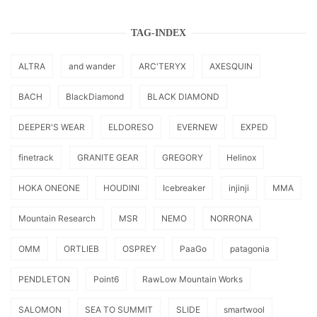
TAG-INDEX
ALTRA
and wander
ARC'TERYX
AXESQUIN
BACH
BlackDiamond
BLACK DIAMOND
DEEPER'S WEAR
ELDORESO
EVERNEW
EXPED
finetrack
GRANITE GEAR
GREGORY
Helinox
HOKA ONEONE
HOUDINI
Icebreaker
injinji
MMA
Mountain Research
MSR
NEMO
NORRONA
OMM
ORTLIEB
OSPREY
PaaGo
patagonia
PENDLETON
Point6
RawLow Mountain Works
SALOMON
SEA TO SUMMIT
SLIDE
smartwool