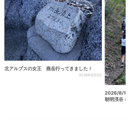
北アルプスの女王 燕岳行ってきました！
2026年8月5日
2026/8/15
朝明渓谷 × N