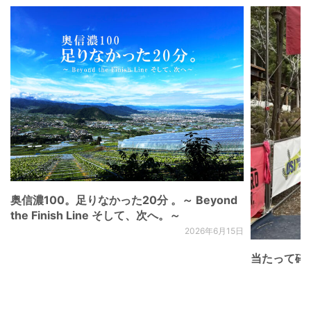
奥信濃100。足りなかった20分 。～ Beyond
the Finish Line そして、次へ。～
2026年6月15日
当たって砕け