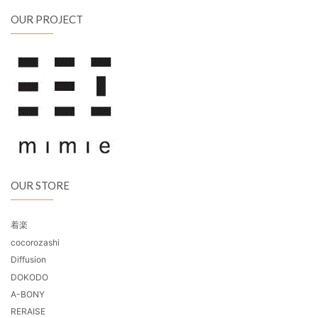
OUR PROJECT
OUR STORE
着楽
cocorozashi
Diffusion
DOKODO
A-BONY
RERAISE