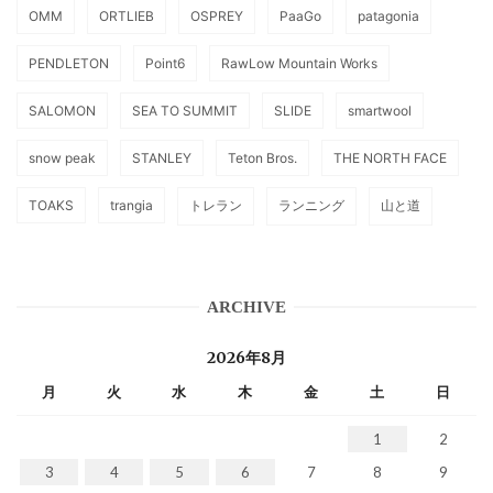
OMM
ORTLIEB
OSPREY
PaaGo
patagonia
PENDLETON
Point6
RawLow Mountain Works
SALOMON
SEA TO SUMMIT
SLIDE
smartwool
snow peak
STANLEY
Teton Bros.
THE NORTH FACE
TOAKS
trangia
トレラン
ランニング
山と道
ARCHIVE
2026年8月
月
火
水
木
金
土
日
1
2
3
4
5
6
7
8
9