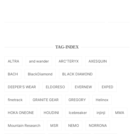
TAG-INDEX
ALTRA
and wander
ARC'TERYX
AXESQUIN
BACH
BlackDiamond
BLACK DIAMOND
DEEPER'S WEAR
ELDORESO
EVERNEW
EXPED
finetrack
GRANITE GEAR
GREGORY
Helinox
HOKA ONEONE
HOUDINI
Icebreaker
injinji
MMA
Mountain Research
MSR
NEMO
NORRONA