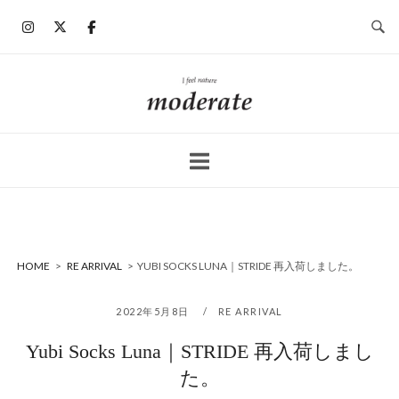
コ
ン
テ
ン
ホ
ツ
ー
へ
ム
ス
キ
ッ
プ
HOME
>
RE ARRIVAL
>
YUBI SOCKS LUNA｜STRIDE 再入荷しました。
2022年5月8日
RE ARRIVAL
Yubi Socks Luna｜STRIDE 再入荷しまし
た。