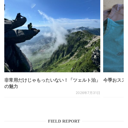
非常用だけじゃもったいない！「ツェルト泊」
今季おススメベ
の魅力
2026年7月31日
FIELD REPORT