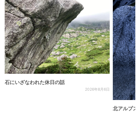
石にいざなわれた休日の話
2026年8月6日
北アルプス