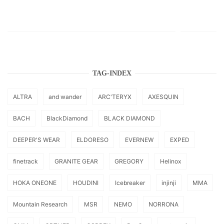
TAG-INDEX
ALTRA
and wander
ARC'TERYX
AXESQUIN
BACH
BlackDiamond
BLACK DIAMOND
DEEPER'S WEAR
ELDORESO
EVERNEW
EXPED
finetrack
GRANITE GEAR
GREGORY
Helinox
HOKA ONEONE
HOUDINI
Icebreaker
injinji
MMA
Mountain Research
MSR
NEMO
NORRONA