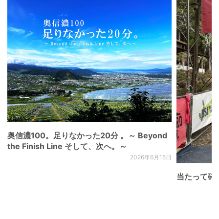
奥信濃100。足りなかった20分 。～ Beyond
the Finish Line そして、次へ。～
2026年6月15日
当たって砕け