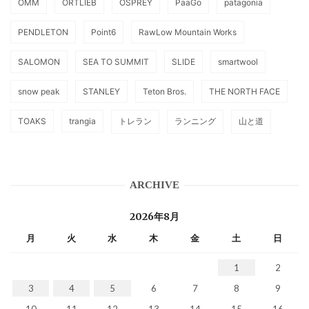
OMM
ORTLIEB
OSPREY
PaaGo
patagonia
PENDLETON
Point6
RawLow Mountain Works
SALOMON
SEA TO SUMMIT
SLIDE
smartwool
snow peak
STANLEY
Teton Bros.
THE NORTH FACE
TOAKS
trangia
トレラン
ランニング
山と道
ARCHIVE
2026年8月
月
火
水
木
金
土
日
1
2
3
4
5
6
7
8
9
10
11
12
13
14
15
16