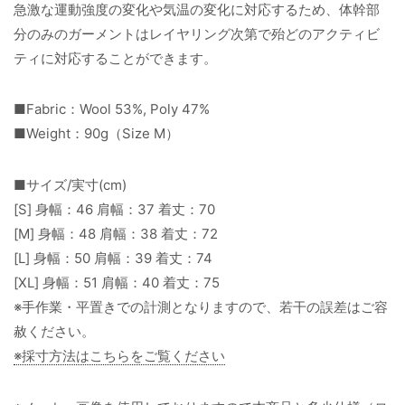
急激な運動強度の変化や気温の変化に対応するため、体幹部
分のみのガーメントはレイヤリング次第で殆どのアクティビ
ティに対応することができます。
■Fabric：Wool 53%, Poly 47%
■Weight：90g（Size M）
■サイズ/実寸(cm)
[S] 身幅：46 肩幅：37 着丈：70
[M] 身幅：48 肩幅：38 着丈：72
[L] 身幅：50 肩幅：39 着丈：74
[XL] 身幅：51 肩幅：40 着丈：75
※手作業・平置きでの計測となりますので、若干の誤差はご容
赦ください。
※採寸方法はこちらをご覧ください