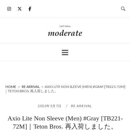
コ
ン
テ
ン
ホ
ツ
ー
へ
ム
ス
キ
ッ
プ
HOME
>
RE ARRIVAL
>
AXIO LITE NON SLEEVE (MEN) #GRAY [TB221-72M]
｜TETON BROS. 再入荷しました。
2022年5月7日
RE ARRIVAL
Axio Lite Non Sleeve (Men) #Gray [TB221-
72M]｜Teton Bros. 再入荷しました。