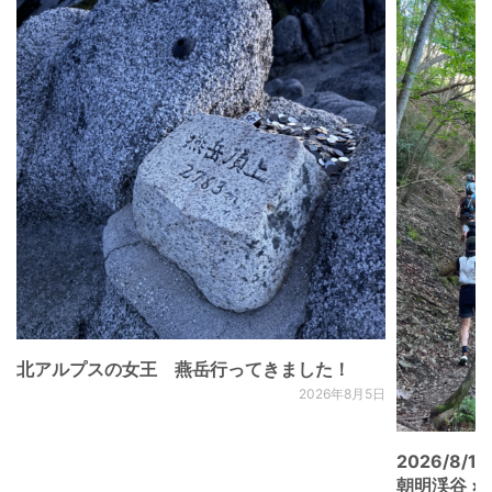
北アルプスの女王 燕岳行ってきました！
2026年8月5日
2026/8/15
朝明渓谷 × N