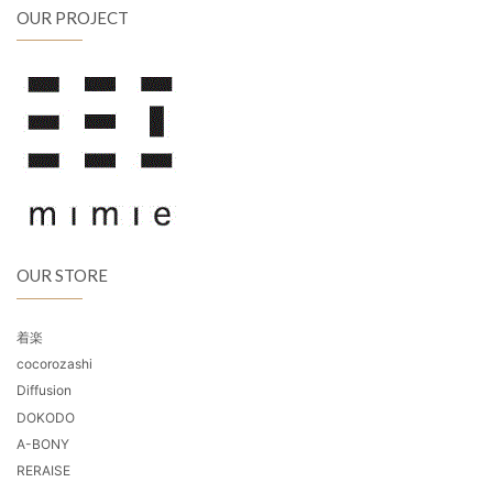
OUR PROJECT
OUR STORE
着楽
cocorozashi
Diffusion
DOKODO
A-BONY
RERAISE