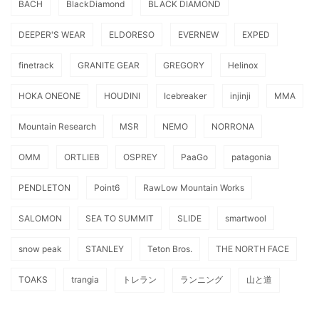
BACH
BlackDiamond
BLACK DIAMOND
DEEPER'S WEAR
ELDORESO
EVERNEW
EXPED
finetrack
GRANITE GEAR
GREGORY
Helinox
HOKA ONEONE
HOUDINI
Icebreaker
injinji
MMA
Mountain Research
MSR
NEMO
NORRONA
OMM
ORTLIEB
OSPREY
PaaGo
patagonia
PENDLETON
Point6
RawLow Mountain Works
SALOMON
SEA TO SUMMIT
SLIDE
smartwool
snow peak
STANLEY
Teton Bros.
THE NORTH FACE
TOAKS
trangia
トレラン
ランニング
山と道