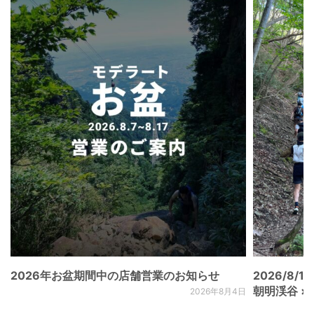
2026年お盆期間中の店舗営業のお知らせ
2026/8/15
朝明渓谷 × N
2026年8月4日