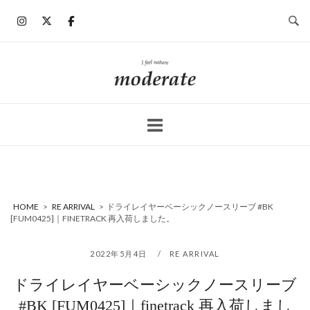
コ
ン
テ
ン
ホ
ツ
ー
へ
ム
ス
キ
ッ
プ
HOME
>
RE ARRIVAL
>
ドライレイヤーベーシックノースリーブ #BK
[FUM0425]｜FINETRACK 再入荷しました。
2022年5月4日
RE ARRIVAL
ドライレイヤーベーシックノースリーブ
#BK [FUM0425]｜finetrack 再入荷しまし