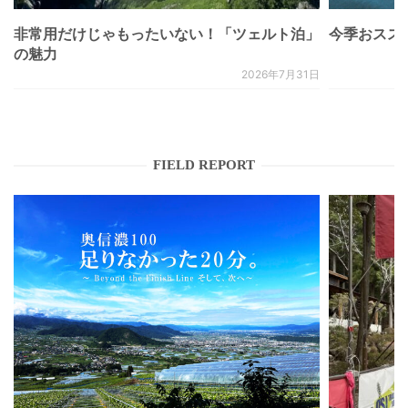
非常用だけじゃもったいない！「ツェルト泊」
今季おススメベ
の魅力
2026年7月31日
FIELD REPORT