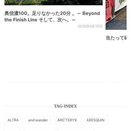
奥信濃100。足りなかった20分 。～ Beyond
the Finish Line そして、次へ。～
2026年6月15日
当たって砕け
TAG-INDEX
ALTRA
and wander
ARC'TERYX
AXESQUIN