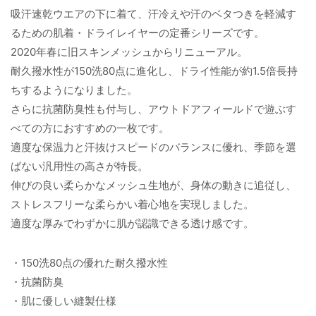
吸汗速乾ウエアの下に着て、汗冷えや汗のベタつきを軽減す
るための肌着・ドライレイヤーの定番シリーズです。
2020年春に旧スキンメッシュからリニューアル。
耐久撥水性が150洗80点に進化し、ドライ性能が約1.5倍長持
ちするようになりました。
さらに抗菌防臭性も付与し、アウトドアフィールドで遊ぶす
べての方におすすめの一枚です。
適度な保温力と汗抜けスピードのバランスに優れ、季節を選
ばない汎用性の高さが特長。
伸びの良い柔らかなメッシュ生地が、身体の動きに追従し、
ストレスフリーな柔らかい着心地を実現しました。
適度な厚みでわずかに肌が認識できる透け感です。
・150洗80点の優れた耐久撥水性
・抗菌防臭
・肌に優しい縫製仕様