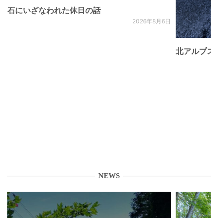
石にいざなわれた休日の話
2026年8月6日
北アルプス
NEWS