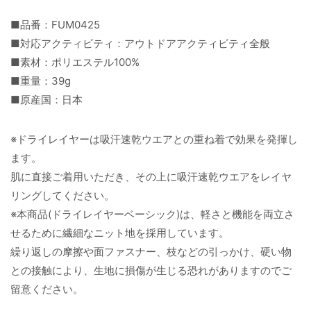
■品番：FUM0425
■対応アクティビティ：アウトドアアクティビティ全般
■素材：ポリエステル100%
■重量：39g
■原産国：日本
※ドライレイヤーは吸汗速乾ウエアとの重ね着で効果を発揮し
ます。
肌に直接ご着用いただき、その上に吸汗速乾ウエアをレイヤ
リングしてください。
※本商品(ドライレイヤーベーシック)は、軽さと機能を両立さ
せるために繊細なニット地を採用しています。
繰り返しの摩擦や面ファスナー、枝などの引っかけ、硬い物
との接触により、生地に損傷が生じる恐れがありますのでご
留意ください。