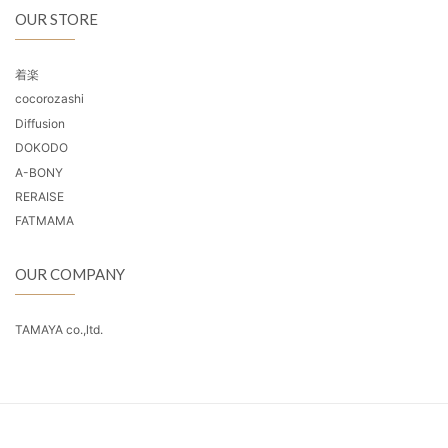
OUR STORE
着楽
cocorozashi
Diffusion
DOKODO
A-BONY
RERAISE
FATMAMA
OUR COMPANY
TAMAYA co.,ltd.