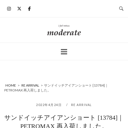
コ
ン
テ
ン
ホ
ツ
ー
へ
ム
ス
キ
ッ
プ
HOME
>
RE ARRIVAL
>
サンドイッチアイアンショート [13784]｜
PETROMAX 再入荷しました。
2022年4月24日
RE ARRIVAL
サンドイッチアイアンショート [13784]｜
PETROMAX 再入荷しました。