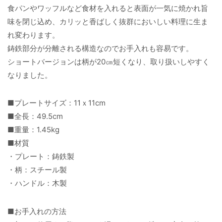
食パンやワッフルなど食材を入れると表面が一気に焼かれ旨
味を閉じ込め、カリッと香ばしく抜群においしい料理に生ま
れ変わります。
鋳鉄部分が分離される構造なのでお手入れも容易です。
ショートバージョンは柄が20㎝短くなり、取り扱いしやすく
なりました。
■プレートサイズ：11ｘ11cm
■全長：49.5cm
■重量：1.45kg
■材質
・プレート：鋳鉄製
・柄：スチール製
・ハンドル：木製
■お手入れの方法