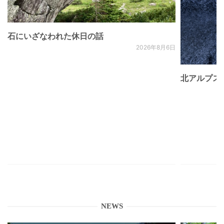
石にいざなわれた休日の話
2026年8月6日
北アルプス
NEWS