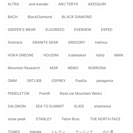
ALTRA
and wander
ARC'TERYX
AXESQUIN
BACH
BlackDiamond
BLACK DIAMOND
DEEPER'S WEAR
ELDORESO
EVERNEW
EXPED
finetrack
GRANITE GEAR
GREGORY
Helinox
HOKA ONEONE
HOUDINI
Icebreaker
injinji
MMA
Mountain Research
MSR
NEMO
NORRONA
OMM
ORTLIEB
OSPREY
PaaGo
patagonia
PENDLETON
Point6
RawLow Mountain Works
SALOMON
SEA TO SUMMIT
SLIDE
smartwool
snow peak
STANLEY
Teton Bros.
THE NORTH FACE
TOAKS
trangia
トレラン
ランニング
山と道