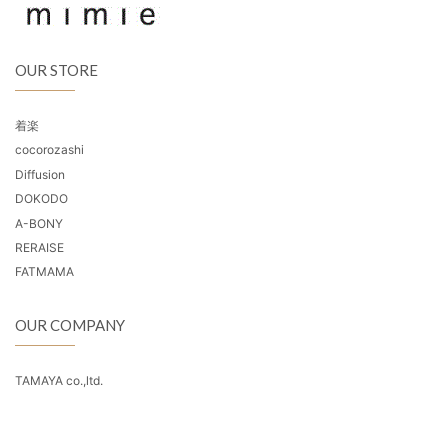
OUR STORE
着楽
cocorozashi
Diffusion
DOKODO
A-BONY
RERAISE
FATMAMA
OUR COMPANY
TAMAYA co.,ltd.