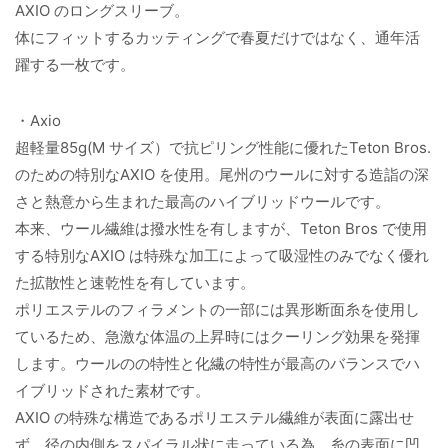
AXIO のロングスリーブ。
体にフィットするカッティングで春夏だけではなく、通年活
躍する一枚です。
・Axio
超軽量85g(M サイズ）で抗ピリング性能に優れたTeton Bros.
のための特別なAXIO を使用。尾州のウールに対する造詣の深
さと熱意から生まれた最高のハイブリッドウールです。
本来、ウール繊維は撥水性を有しますが、Teton Bros で使用
する特別なAXIO は特殊な加工によって吸湿性のみでなく優れ
た拡散性と速乾性を有しています。
ポリエステルのフィラメントの一部には異形断面糸を使用し
ているため、急激な体温の上昇時にはクーリング効果を発揮
します。ウールのの特性と化繊の特性が最高のバランスでハ
イブリッドされた素材です。
AXIO の特殊な構造であるポリエステル繊維が表面に露出せ
ず、径の内側をスパイラル状に走っている為、糸の表面に凹