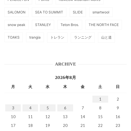
SALOMON
SEA TO SUMMIT
SLIDE
smartwool
snow peak
STANLEY
Teton Bros.
THE NORTH FACE
TOAKS
trangia
トレラン
ランニング
山と道
ARCHIVE
2026年8月
月
火
水
木
金
土
日
1
2
3
4
5
6
7
8
9
10
11
12
13
14
15
16
17
18
19
20
21
22
23