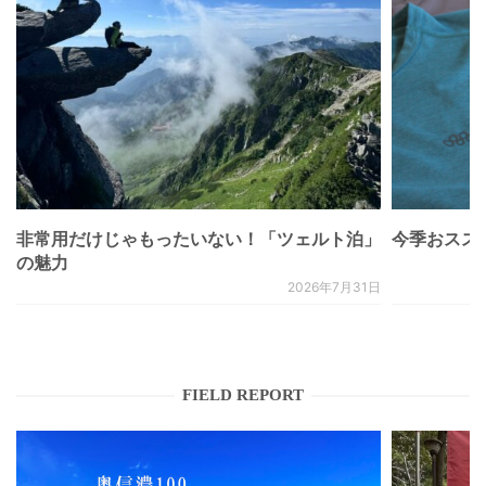
非常用だけじゃもったいない！「ツェルト泊」
今季おススメベ
の魅力
2026年7月31日
FIELD REPORT