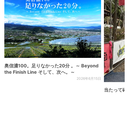
奥信濃100。足りなかった20分 。～ Beyond
the Finish Line そして、次へ。～
2026年6月15日
当たって砕け