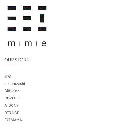
OUR STORE
着楽
cocorozashi
Diffusion
DOKODO
A-BONY
RERAISE
FATMAMA