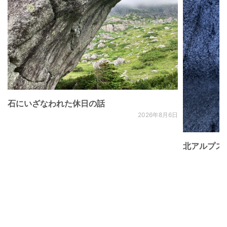
石にいざなわれた休日の話
2026年8月6日
北アルプス