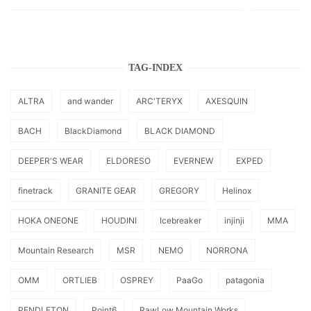
TAG-INDEX
ALTRA
and wander
ARC'TERYX
AXESQUIN
BACH
BlackDiamond
BLACK DIAMOND
DEEPER'S WEAR
ELDORESO
EVERNEW
EXPED
finetrack
GRANITE GEAR
GREGORY
Helinox
HOKA ONEONE
HOUDINI
Icebreaker
injinji
MMA
Mountain Research
MSR
NEMO
NORRONA
OMM
ORTLIEB
OSPREY
PaaGo
patagonia
PENDLETON
Point6
RawLow Mountain Works