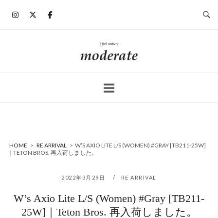
コ
ン
テ
ン
ホ
ツ
ー
へ
ム
ス
キ
ッ
プ
HOME
>
RE ARRIVAL
>
W’S AXIO LITE L/S (WOMEN) #GRAY [TB211-25W]
｜TETON BROS. 再入荷しました。
2022年3月29日
RE ARRIVAL
W’s Axio Lite L/S (Women) #Gray [TB211-
25W]｜Teton Bros. 再入荷しました。