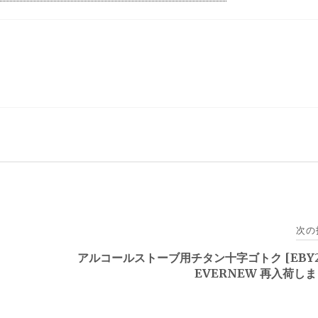
次の
アルコールストーブ用チタン十字ゴトク [EBY2
EVERNEW 再入荷し