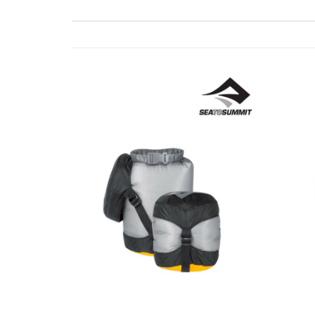
ゲ
ー
シ
ョ
ン