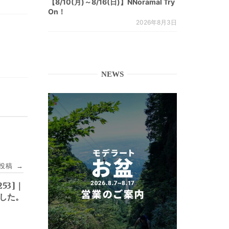
【8/10(月)～8/16(日)】NNoramal Try
On！
2026年8月3日
NEWS
投稿
→
53]｜
ました。