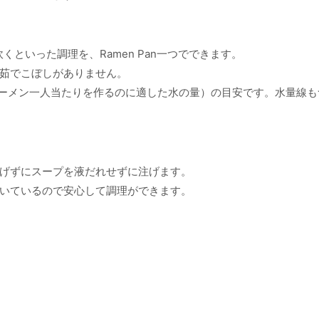
くといった調理を、Ramen Pan一つでできます。
茹でこぼしがありません。
0ml（ラーメン一人当たりを作るのに適した水の量）の目安です。水量線
げずにスープを液だれせずに注げます。
いているので安心して調理ができます。