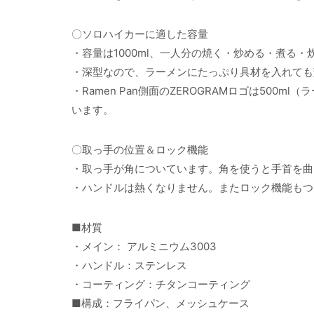
〇ソロハイカーに適した容量
・容量は1000ml、一人分の焼く・炒める・煮る・炊
・深型なので、ラーメンにたっぷり具材を入れても
・Ramen Pan側面のZEROGRAMロゴは50
います。
〇取っ手の位置＆ロック機能
・取っ手が角についています。角を使うと手首を曲
・ハンドルは熱くなりません。またロック機能もつ
■材質
・メイン： アルミニウム3003
・ハンドル：ステンレス
・コーティング：チタンコーティング
■構成：フライパン、メッシュケース