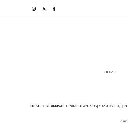
コ
ン
テ
ン
ツ
へ
ス
キ
ッ
HOME
プ
HOME
>
RE ARRIVAL
>
RAMEN PAN PLUS [ZU2KPX2104
20