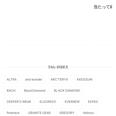
当たって砕け
TAG-INDEX
ALTRA
and wander
ARC'TERYX
AXESQUIN
BACH
BlackDiamond
BLACK DIAMOND
DEEPER'S WEAR
ELDORESO
EVERNEW
EXPED
finetrack
GRANITE GEAR
GREGORY
Helinox