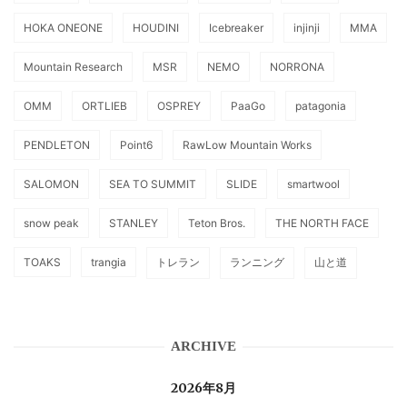
HOKA ONEONE
HOUDINI
Icebreaker
injinji
MMA
Mountain Research
MSR
NEMO
NORRONA
OMM
ORTLIEB
OSPREY
PaaGo
patagonia
PENDLETON
Point6
RawLow Mountain Works
SALOMON
SEA TO SUMMIT
SLIDE
smartwool
snow peak
STANLEY
Teton Bros.
THE NORTH FACE
TOAKS
trangia
トレラン
ランニング
山と道
ARCHIVE
2026年8月