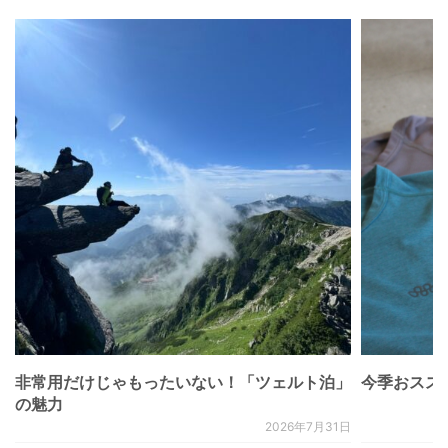
非常用だけじゃもったいない！「ツェルト泊」
今季おススメベ
の魅力
2026年7月31日