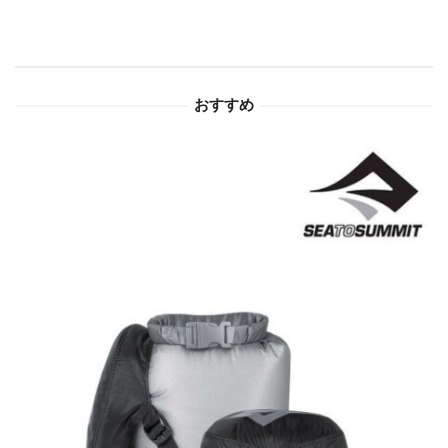
シ
ョ
おすすめ
ン