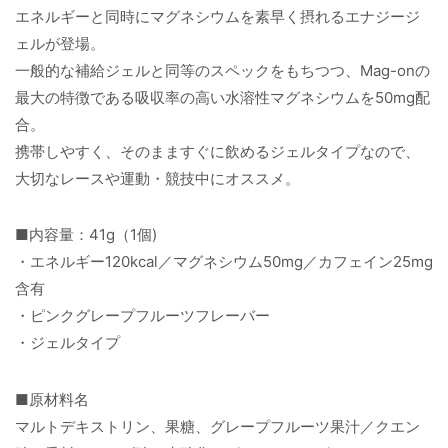
エネルギーと同時にマグネシウムを素早く摂れるエナジージ
ェルが登場。
一般的な補給ジェルと同等のスペックをもちつつ、Mag-onの
最大の特徴である吸収率の高い水溶性マグネシウムを50mg配
合。
携帯しやすく、そのまますぐに飲めるジェルタイプなので、
大切なレースや運動・競技中にオススメ。
■内容量：41g（1個)
・エネルギー120kcal／マグネシウム50mg／カフェイン25mg
含有
・ピンクグレープフルーツフレーバー
・ジェルタイプ
■原材料名
マルトデキストリン、果糖、グレープフルーツ果汁／クエン