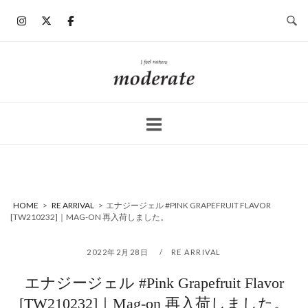
コ
ン
テ
ン
ホ
ツ
ー
へ
ム
ス
キ
ッ
プ
HOME
>
RE ARRIVAL
>
エナジージェル #PINK GRAPEFRUIT FLAVOR
[TW210232]｜MAG-ON 再入荷しました。
2022年2月28日
RE ARRIVAL
エナジージェル #Pink Grapefruit Flavor
[TW210232]｜Mag-on 再入荷しました。