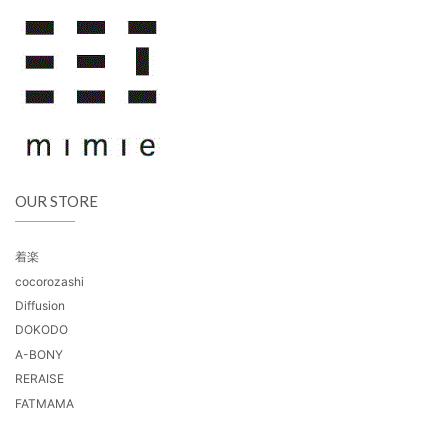
OUR STORE
着楽
cocorozashi
Diffusion
DOKODO
A-BONY
RERAISE
FATMAMA