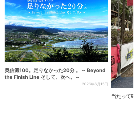
奥信濃100。足りなかった20分 。～ Beyond
the Finish Line そして、次へ。～
2026年6月15日
当たって砕け