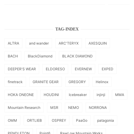
TAG-INDEX
ALTRA
and wander
ARC'TERYX
AXESQUIN
BACH
BlackDiamond
BLACK DIAMOND
DEEPER'S WEAR
ELDORESO
EVERNEW
EXPED
finetrack
GRANITE GEAR
GREGORY
Helinox
HOKA ONEONE
HOUDINI
Icebreaker
injinji
MMA
Mountain Research
MSR
NEMO
NORRONA
OMM
ORTLIEB
OSPREY
PaaGo
patagonia
PENDLETON
Point6
RawLow Mountain Works