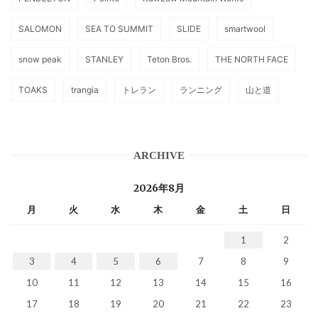
SALOMON
SEA TO SUMMIT
SLIDE
smartwool
snow peak
STANLEY
Teton Bros.
THE NORTH FACE
TOAKS
trangia
トレラン
ランニング
山と道
ARCHIVE
2026年8月
月
火
水
木
金
土
日
1
2
3
4
5
6
7
8
9
10
11
12
13
14
15
16
17
18
19
20
21
22
23