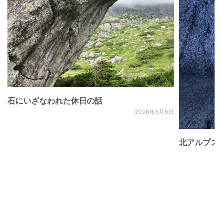
石にいざなわれた休日の話
2026年8月6日
北アルプス