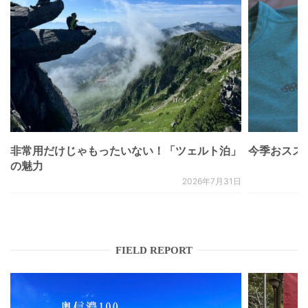
非常用だけじゃもったいない！「ツェルト泊」
今季おススメベ
の魅力
2026年7月31日
FIELD REPORT