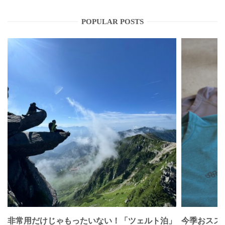
POPULAR POSTS
非常用だけじゃもったいない！「ツェルト泊」
今季おススメベ