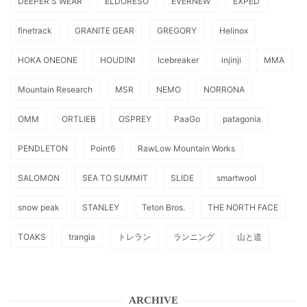
DEEPER'S WEAR
ELDORESO
EVERNEW
EXPED
finetrack
GRANITE GEAR
GREGORY
Helinox
HOKA ONEONE
HOUDINI
Icebreaker
injinji
MMA
Mountain Research
MSR
NEMO
NORRONA
OMM
ORTLIEB
OSPREY
PaaGo
patagonia
PENDLETON
Point6
RawLow Mountain Works
SALOMON
SEA TO SUMMIT
SLIDE
smartwool
snow peak
STANLEY
Teton Bros.
THE NORTH FACE
TOAKS
trangia
トレラン
ランニング
山と道
ARCHIVE