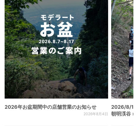
2026年お盆期間中の店舗営業のお知らせ
2026/8/15
朝明渓谷 × N
2026年8月4日