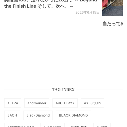
the Finish Line そして、次へ。～
2026年6月15日
当たって砕け
TAG-INDEX
ALTRA
and wander
ARC'TERYX
AXESQUIN
BACH
BlackDiamond
BLACK DIAMOND