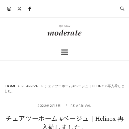
コ
ン
テ
ン
ホ
ツ
ー
へ
ム
ス
キ
ッ
プ
HOME
>
RE ARRIVAL
>
チェアツーホーム #ベージュ｜HELINOX 再入荷しま
した。
2022年2月3日
RE ARRIVAL
チェアツーホーム #ベージュ｜Helinox 再
入荷しました。