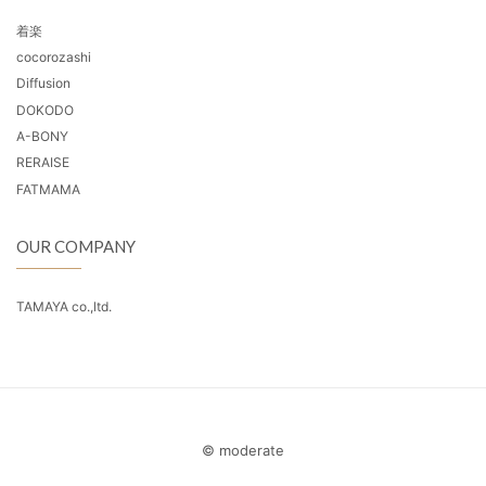
着楽
cocorozashi
Diffusion
DOKODO
A-BONY
RERAISE
FATMAMA
OUR COMPANY
TAMAYA co.,ltd.
© moderate