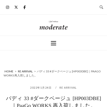
コ
ン
テ
ン
ホ
ツ
ー
へ
ム
ス
キ
ッ
プ
HOME
>
RE ARRIVAL
>
バディ 33 #ダークベージュ [HP003DBE]｜PAAGO
WORKS 再入荷しました。
2022年1月24日
RE ARRIVAL
バディ 33 #ダークベージュ [HP003DBE]
｜PaaGo WORKS 再入荷しました。