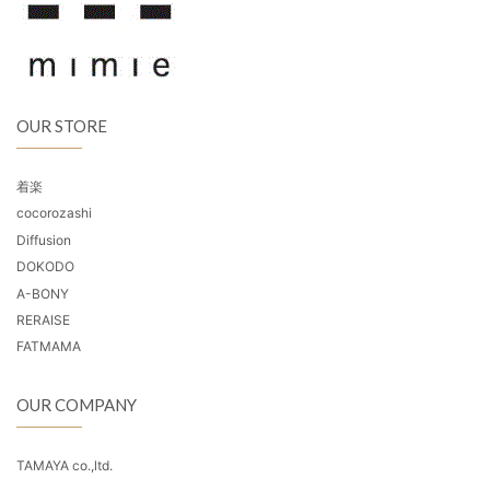
OUR STORE
着楽
cocorozashi
Diffusion
DOKODO
A-BONY
RERAISE
FATMAMA
OUR COMPANY
TAMAYA co.,ltd.