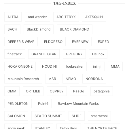
TAG-INDEX
ALTRA
and wander
ARC'TERYX
AXESQUIN
BACH
BlackDiamond
BLACK DIAMOND
DEEPER'S WEAR
ELDORESO
EVERNEW
EXPED
finetrack
GRANITE GEAR
GREGORY
Helinox
HOKA ONEONE
HOUDINI
Icebreaker
injinji
MMA
Mountain Research
MSR
NEMO
NORRONA
OMM
ORTLIEB
OSPREY
PaaGo
patagonia
PENDLETON
Point6
RawLow Mountain Works
SALOMON
SEA TO SUMMIT
SLIDE
smartwool
snow peak
STANLEY
Teton Bros.
THE NORTH FACE