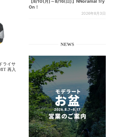
【8/10(月)～8/16(日)】NNoramal Try
On！
2026年8月3日
NEWS
ドライサ
MMIT 再入