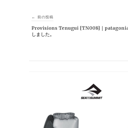
投
前の投稿
←
稿
Provisions Tenugui [TN008]｜patagon
しました。
ナ
ビ
ゲ
ー
シ
ョ
ン