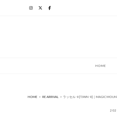
コ
ン
テ
ン
ツ
へ
ス
キ
ッ
HOME
プ
HOME
>
RE ARRIVAL
>
ラッセル･II [TJWN･II]｜MAGIC M
20