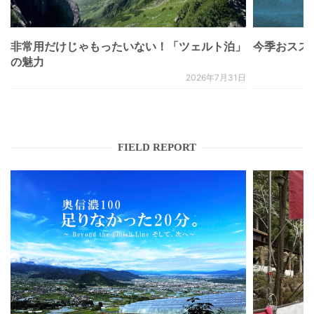
非常用だけじゃもったいない！「ツェルト泊」
今季おススメベ
の魅力
2026年7月31日
FIELD REPORT