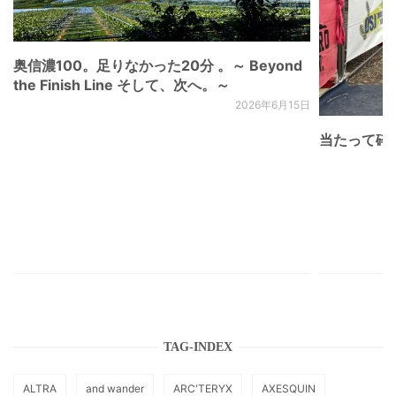
奥信濃100。足りなかった20分 。～ Beyond
the Finish Line そして、次へ。～
2026年6月15日
当たって砕け
TAG-INDEX
ALTRA
and wander
ARC'TERYX
AXESQUIN