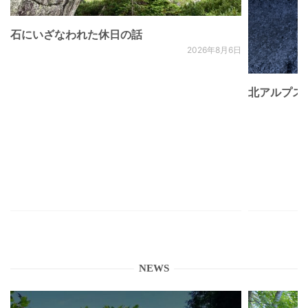
石にいざなわれた休日の話
2026年8月6日
北アルプス
NEWS