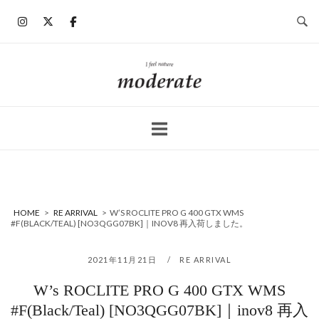
コ
ン
テ
ン
ホ
ツ
ー
へ
ム
ス
キ
ッ
プ
HOME
>
RE ARRIVAL
>
W’S ROCLITE PRO G 400 GTX WMS
#F(BLACK/TEAL) [NO3QGG07BK]｜INOV8 再入荷しました。
2021年11月21日
RE ARRIVAL
W’s ROCLITE PRO G 400 GTX WMS
#F(Black/Teal) [NO3QGG07BK]｜inov8 再入