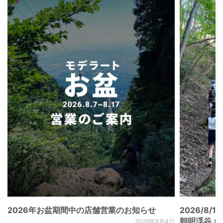
2026年お盆期間中の店舗営業のお知らせ
2026/8/15
朝明渓谷 × N
2026年8月4日