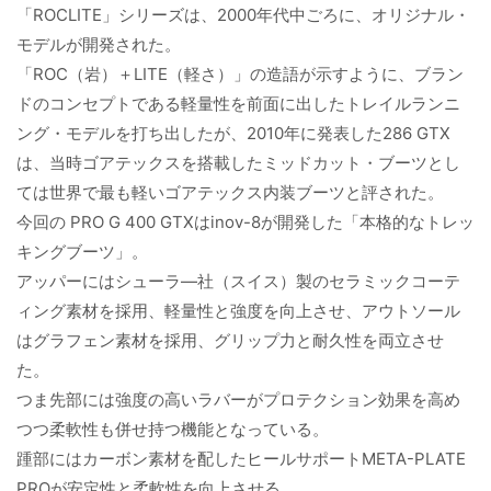
「ROCLITE」シリーズは、2000年代中ごろに、オリジナル・
モデルが開発された。
「ROC（岩）＋LITE（軽さ）」の造語が示すように、ブラン
ドのコンセプトである軽量性を前面に出したトレイルランニ
ング・モデルを打ち出したが、2010年に発表した286 GTX
は、当時ゴアテックスを搭載したミッドカット・ブーツとし
ては世界で最も軽いゴアテックス内装ブーツと評された。
今回の PRO G 400 GTXはinov-8が開発した「本格的なトレッ
キングブーツ」。
アッパーにはシューラ―社（スイス）製のセラミックコーテ
ィング素材を採用、軽量性と強度を向上させ、アウトソール
はグラフェン素材を採用、グリップ力と耐久性を両立させ
た。
つま先部には強度の高いラバーがプロテクション効果を高め
つつ柔軟性も併せ持つ機能となっている。
踵部にはカーボン素材を配したヒールサポートMETA-PLATE
PROが安定性と柔軟性を向上させる。