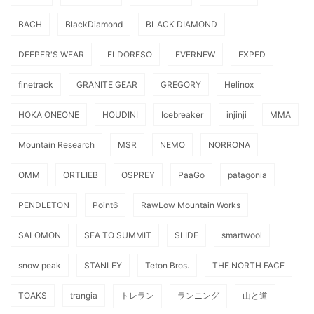
BACH
BlackDiamond
BLACK DIAMOND
DEEPER'S WEAR
ELDORESO
EVERNEW
EXPED
finetrack
GRANITE GEAR
GREGORY
Helinox
HOKA ONEONE
HOUDINI
Icebreaker
injinji
MMA
Mountain Research
MSR
NEMO
NORRONA
OMM
ORTLIEB
OSPREY
PaaGo
patagonia
PENDLETON
Point6
RawLow Mountain Works
SALOMON
SEA TO SUMMIT
SLIDE
smartwool
snow peak
STANLEY
Teton Bros.
THE NORTH FACE
TOAKS
trangia
トレラン
ランニング
山と道