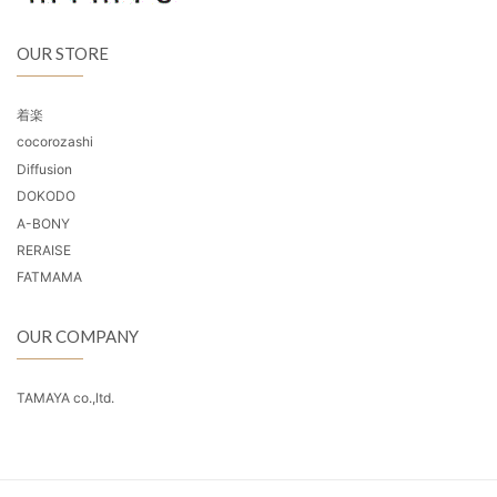
OUR STORE
着楽
cocorozashi
Diffusion
DOKODO
A-BONY
RERAISE
FATMAMA
OUR COMPANY
TAMAYA co.,ltd.