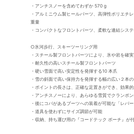
・アンチスノーを含めてわずか 570 g
・アルミニウム製ヒールパーツ、高弾性ポリエチレン
重量
・コンパクトなフロントパーツ、柔軟な連結システ
○氷河歩行、スキーツーリング用
・スチール製フロントパーツにより、氷や岩を確実
・耐久性の高いスチール製フロントパーツ
・硬い雪面で高い安定性を発揮する10 本爪
・雪の斜面で高い保持力を発揮する幅の広い２本の
・ポイントの長さは、正確な足置きができ、効果的
・アンチスノーにより、あらゆる雪質でクランポン
・後にコバがあるブーツへの装着が可能な「レバー
・道具を使わずにサイズ調節が可能
・収納、持ち運び用の『コードテック ポーチ』が