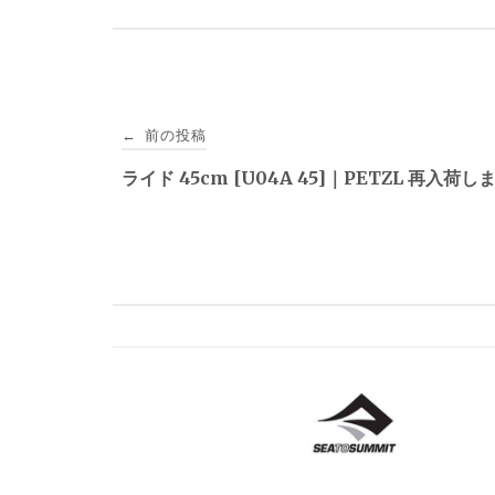
投
前の投稿
←
稿
ライド 45cm [U04A 45]｜PETZL 再入荷
ナ
ビ
ゲ
ー
シ
ョ
ン