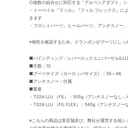
○複数の組合せに対応する「アルペンアダプト」シ
・トーベイル『フィル』『フィル フレックス』に
きます
・フロントパーツ、ヒールパーツ、アンチスノー、
※相性を確認するため、クランポンがブーツにしっ
■バインディング：レバーロックユニバーサル(LLU
■爪数：10
■ブーツサイズ（ヨーロッパサイズ）：36～46
■アンチスノー：付属
■重量
・T02A LLU （FIL）：505g（アンチスノーなし：
・T02A LLU （FIL FLEX）：540g（アンチスノ
※こちらの商品は実店舗及び、弊社が運営する他シ