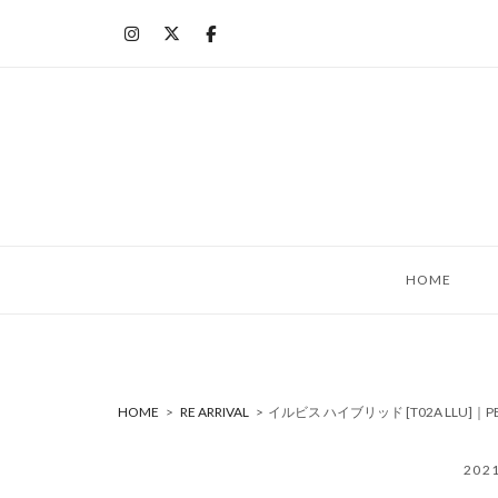
コ
ン
テ
ン
ツ
へ
ス
キ
ッ
HOME
プ
HOME
>
RE ARRIVAL
>
イルビス ハイブリッド [T02A LLU]｜
202