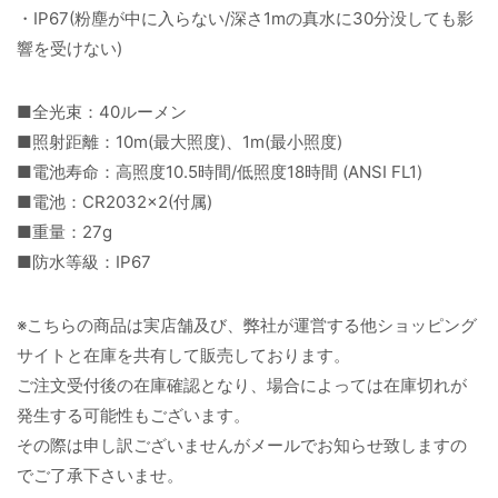
・IP67(粉塵が中に入らない/深さ1mの真水に30分没しても影
響を受けない)
■全光束：40ルーメン
■照射距離：10m(最大照度)、1m(最小照度)
■電池寿命：高照度10.5時間/低照度18時間 (ANSI FL1)
■電池：CR2032×2(付属)
■重量：27g
■防水等級：IP67
※こちらの商品は実店舗及び、弊社が運営する他ショッピング
サイトと在庫を共有して販売しております。
ご注文受付後の在庫確認となり、場合によっては在庫切れが
発生する可能性もございます。
その際は申し訳ございませんがメールでお知らせ致しますの
でご了承下さいませ。