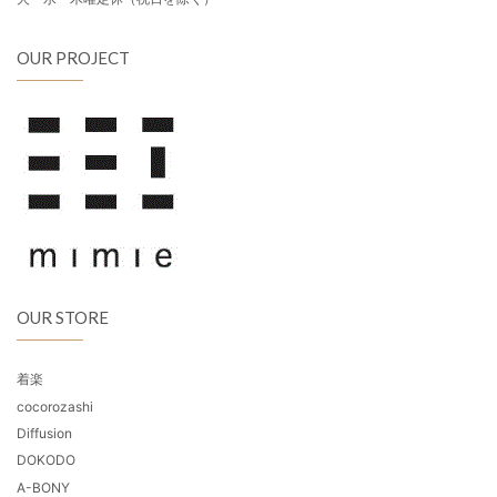
OUR PROJECT
OUR STORE
着楽
cocorozashi
Diffusion
DOKODO
A-BONY