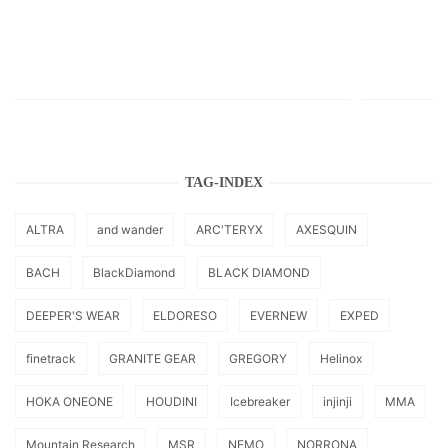
TAG-INDEX
ALTRA
and wander
ARC'TERYX
AXESQUIN
BACH
BlackDiamond
BLACK DIAMOND
DEEPER'S WEAR
ELDORESO
EVERNEW
EXPED
finetrack
GRANITE GEAR
GREGORY
Helinox
HOKA ONEONE
HOUDINI
Icebreaker
injinji
MMA
Mountain Research
MSR
NEMO
NORRONA