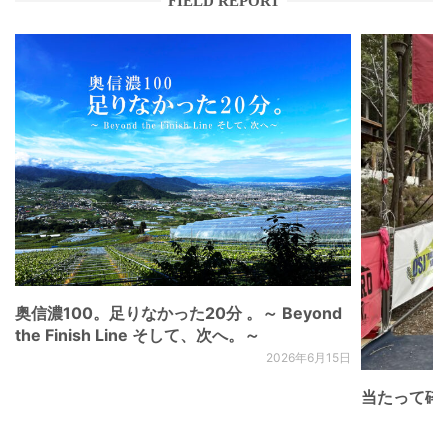
FIELD REPORT
奥信濃100。足りなかった20分 。～ Beyond
the Finish Line そして、次へ。～
2026年6月15日
当たって砕け