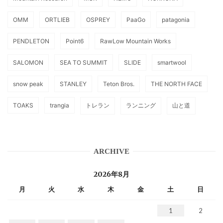
OMM
ORTLIEB
OSPREY
PaaGo
patagonia
PENDLETON
Point6
RawLow Mountain Works
SALOMON
SEA TO SUMMIT
SLIDE
smartwool
snow peak
STANLEY
Teton Bros.
THE NORTH FACE
TOAKS
trangia
トレラン
ランニング
山と道
ARCHIVE
2026年8月
月
火
水
木
金
土
日
1
2