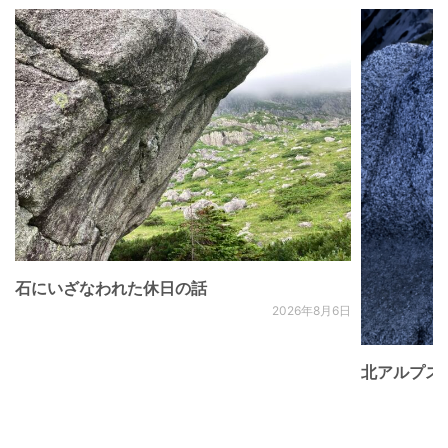
石にいざなわれた休日の話
2026年8月6日
北アルプス