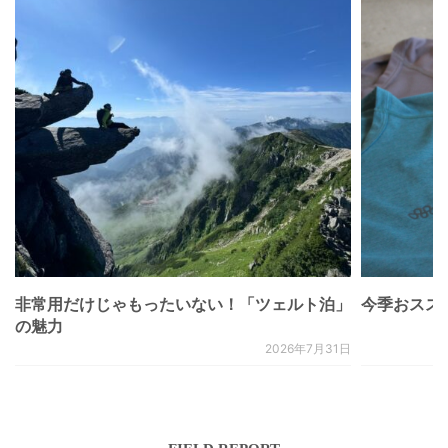
非常用だけじゃもったいない！「ツェルト泊」
今季おススメベ
の魅力
2026年7月31日