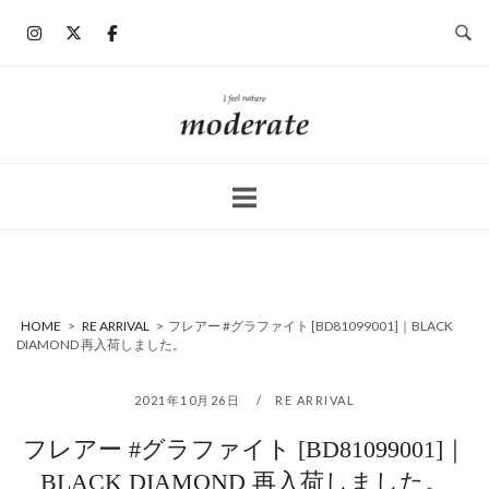
コ
ン
テ
ン
ホ
ツ
ー
へ
ム
ス
キ
ッ
プ
HOME
>
RE ARRIVAL
>
フレアー #グラファイト [BD81099001]｜BLACK
DIAMOND 再入荷しました。
2021年10月26日
RE ARRIVAL
フレアー #グラファイト [BD81099001]｜
BLACK DIAMOND 再入荷しました。