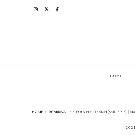
コ
ン
テ
ン
ツ
へ
ス
キ
ッ
HOME
プ
HOME
>
RE ARRIVAL
>
E-POUCH #LITE SKIN [SMD-EPLS
202