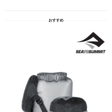
シ
ョ
おすすめ
ン