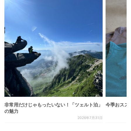
非常用だけじゃもったいない！「ツェルト泊」
今季おススメベ
の魅力
2026年7月31日