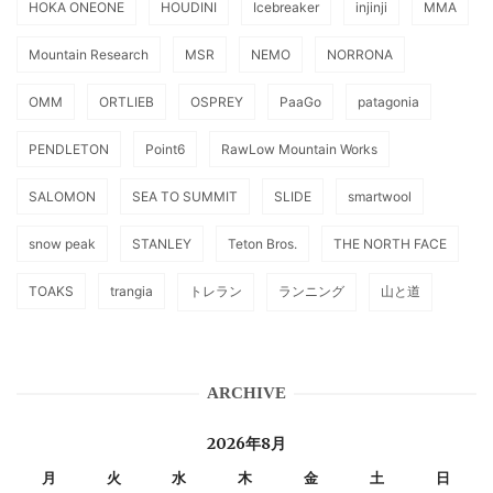
HOKA ONEONE
HOUDINI
Icebreaker
injinji
MMA
Mountain Research
MSR
NEMO
NORRONA
OMM
ORTLIEB
OSPREY
PaaGo
patagonia
PENDLETON
Point6
RawLow Mountain Works
SALOMON
SEA TO SUMMIT
SLIDE
smartwool
snow peak
STANLEY
Teton Bros.
THE NORTH FACE
TOAKS
trangia
トレラン
ランニング
山と道
ARCHIVE
2026年8月
月
火
水
木
金
土
日