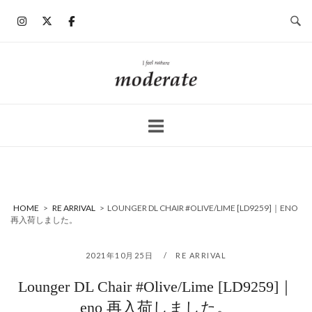
コ
ン
テ
ン
ホ
ツ
ー
へ
ム
ス
キ
ッ
プ
HOME
>
RE ARRIVAL
>
LOUNGER DL CHAIR #OLIVE/LIME [LD9259]｜ENO
再入荷しました。
2021年10月25日
RE ARRIVAL
Lounger DL Chair #Olive/Lime [LD9259]｜
eno 再入荷しました。