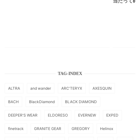
当たって砕け
TAG-INDEX
ALTRA
and wander
ARC'TERYX
AXESQUIN
BACH
BlackDiamond
BLACK DIAMOND
DEEPER'S WEAR
ELDORESO
EVERNEW
EXPED
finetrack
GRANITE GEAR
GREGORY
Helinox