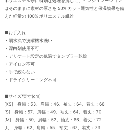
ポリエステル糸に特別な処理を施して、インシュレーション
はそのままに素材の厚さを 50% カット通気性と保温効果を備
えた軽量の 100% ポリエステル繊維
■お手入れ
・弱水流で洗濯機水洗い
・漂白剤使用不可
・デリケート設定の低温でタンブラー乾燥
・アイロン不可
・手で絞らない
・ドライクリーニング不可
■サイズ/実寸(cm)
[XS] 身幅：53、肩幅：46、袖丈：64、着丈：68
[S] 身幅：57、肩幅：49、袖丈：64、着丈：70
[M] 身幅：59、肩幅：52、袖丈：66、着丈：72
[L] 身幅：62、肩幅：55、袖丈：67、着丈：73