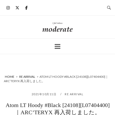
コ
ン
テ
ン
ホ
ツ
ー
へ
ム
ス
キ
ッ
プ
HOME
>
RE ARRIVAL
>
ATOM LT HOODY #BLACK [24108][L07404400]｜
ARC’TERYX 再入荷しました。
2021年10月11日
RE ARRIVAL
Atom LT Hoody #Black [24108][L07404400]
｜ARC’TERYX 再入荷しました。