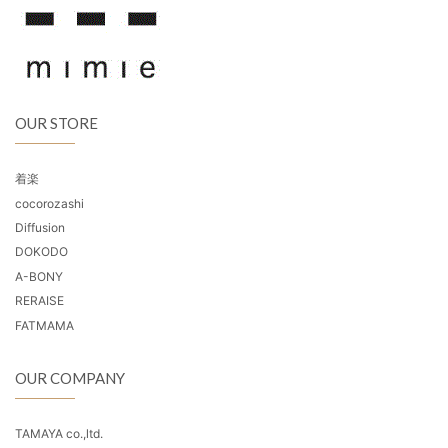
OUR STORE
着楽
cocorozashi
Diffusion
DOKODO
A-BONY
RERAISE
FATMAMA
OUR COMPANY
TAMAYA co.,ltd.