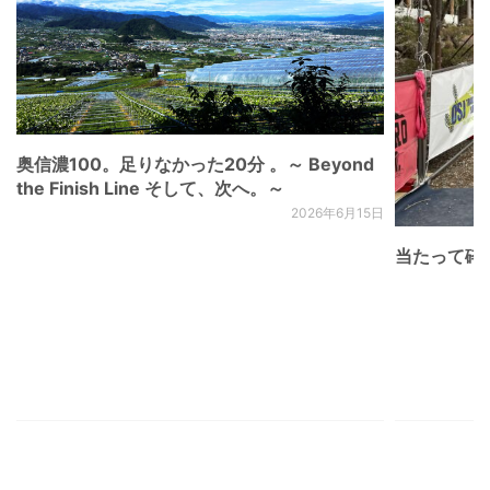
奥信濃100。足りなかった20分 。～ Beyond
the Finish Line そして、次へ。～
2026年6月15日
当たって砕け