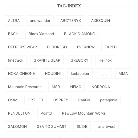
TAG-INDEX
ALTRA
and wander
ARC'TERYX
AXESQUIN
BACH
BlackDiamond
BLACK DIAMOND
DEEPER'S WEAR
ELDORESO
EVERNEW
EXPED
finetrack
GRANITE GEAR
GREGORY
Helinox
HOKA ONEONE
HOUDINI
Icebreaker
injinji
MMA
Mountain Research
MSR
NEMO
NORRONA
OMM
ORTLIEB
OSPREY
PaaGo
patagonia
PENDLETON
Point6
RawLow Mountain Works
SALOMON
SEA TO SUMMIT
SLIDE
smartwool