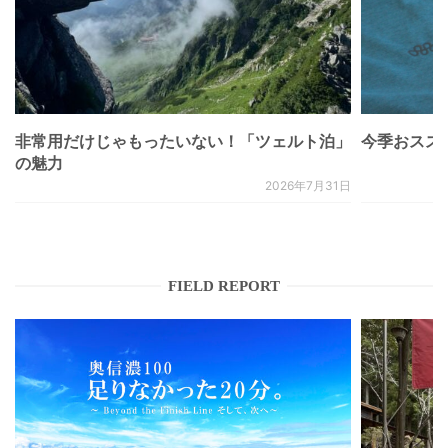
非常用だけじゃもったいない！「ツェルト泊」
今季おススメベ
の魅力
2026年7月31日
FIELD REPORT