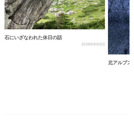
石にいざなわれた休日の話
2026年8月6日
北アルプス