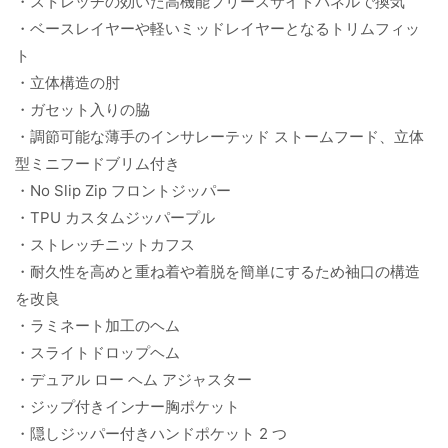
・ストレッチの効いた高機能フリースサイドパネルで換気
・ベースレイヤーや軽いミッドレイヤーとなるトリムフィッ
ト
・立体構造の肘
・ガセット入りの脇
・調節可能な薄手のインサレーテッド ストームフード、立体
型ミニフードブリム付き
・No Slip Zip フロントジッパー
・TPU カスタムジッパープル
・ストレッチニットカフス
・耐久性を高めと重ね着や着脱を簡単にするため袖口の構造
を改良
・ラミネート加工のヘム
・スライトドロップヘム
・デュアル ロー ヘム アジャスター
・ジップ付きインナー胸ポケット
・隠しジッパー付きハンドポケット 2 つ